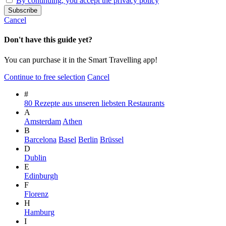
By continuing, you accept the privacy policy
Cancel
Don't have this guide yet?
You can purchase it in the Smart Travelling app!
Continue to free selection
Cancel
#
80 Rezepte aus unseren liebsten Restaurants
A
Amsterdam
Athen
B
Barcelona
Basel
Berlin
Brüssel
D
Dublin
E
Edinburgh
F
Florenz
H
Hamburg
I