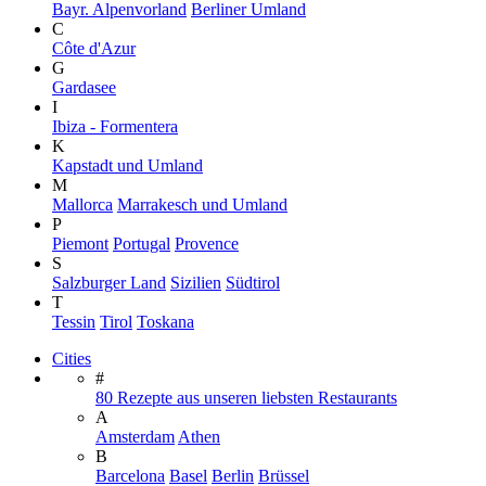
Bayr. Alpenvorland
Berliner Umland
C
Côte d'Azur
G
Gardasee
I
Ibiza - Formentera
K
Kapstadt und Umland
M
Mallorca
Marrakesch und Umland
P
Piemont
Portugal
Provence
S
Salzburger Land
Sizilien
Südtirol
T
Tessin
Tirol
Toskana
Cities
#
80 Rezepte aus unseren liebsten Restaurants
A
Amsterdam
Athen
B
Barcelona
Basel
Berlin
Brüssel