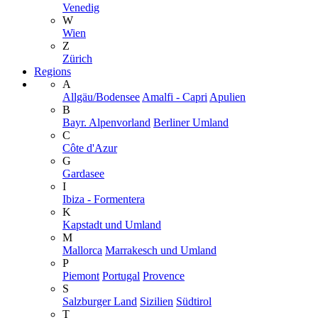
Venedig
W
Wien
Z
Zürich
Regions
A
Allgäu/Bodensee
Amalfi - Capri
Apulien
B
Bayr. Alpenvorland
Berliner Umland
C
Côte d'Azur
G
Gardasee
I
Ibiza - Formentera
K
Kapstadt und Umland
M
Mallorca
Marrakesch und Umland
P
Piemont
Portugal
Provence
S
Salzburger Land
Sizilien
Südtirol
T