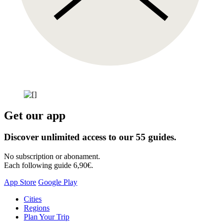
Get our app
Discover unlimited access to our 55 guides.
No subscription or abonament.
Each following guide 6,90€.
App Store
Google Play
Skip
Cities
to
Regions
content
Plan Your Trip