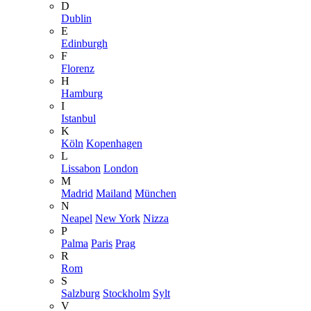
D
Dublin
E
Edinburgh
F
Florenz
H
Hamburg
I
Istanbul
K
Köln
Kopenhagen
L
Lissabon
London
M
Madrid
Mailand
München
N
Neapel
New York
Nizza
P
Palma
Paris
Prag
R
Rom
S
Salzburg
Stockholm
Sylt
V