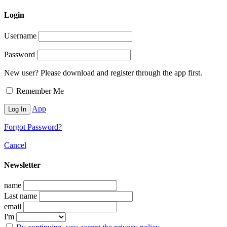
Login
Username
Password
New user? Please download and register through the app first.
Remember Me
App
Forgot Password?
Cancel
Newsletter
name
Last name
email
I'm