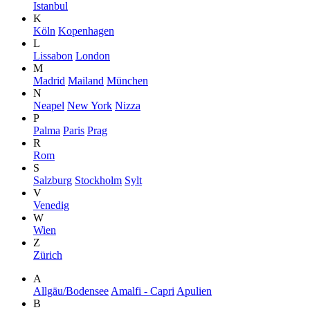
Istanbul
K
Köln
Kopenhagen
L
Lissabon
London
M
Madrid
Mailand
München
N
Neapel
New York
Nizza
P
Palma
Paris
Prag
R
Rom
S
Salzburg
Stockholm
Sylt
V
Venedig
W
Wien
Z
Zürich
A
Allgäu/Bodensee
Amalfi - Capri
Apulien
B