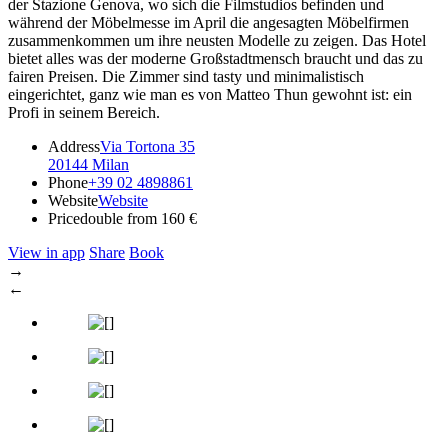
der Stazione Genova, wo sich die Filmstudios befinden und
während der Möbelmesse im April die angesagten Möbelfirmen
zusammenkommen um ihre neusten Modelle zu zeigen. Das Hotel
bietet alles was der moderne Großstadtmensch braucht und das zu
fairen Preisen. Die Zimmer sind tasty und minimalistisch
eingerichtet, ganz wie man es von Matteo Thun gewohnt ist: ein
Profi in seinem Bereich.
Address
Via Tortona 35
20144 Milan
Phone
+39 02 4898861
Website
Website
Price
double from 160 €
View in app
Share
Book
→
←