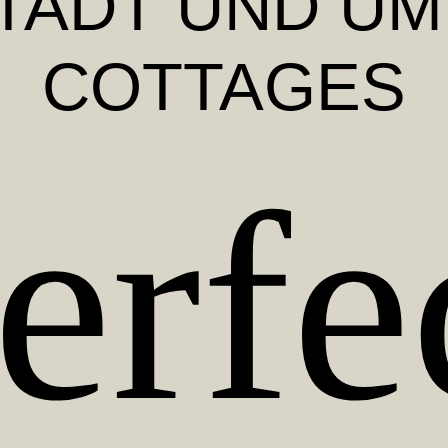
TADT UND U
COTTAGES
erfe