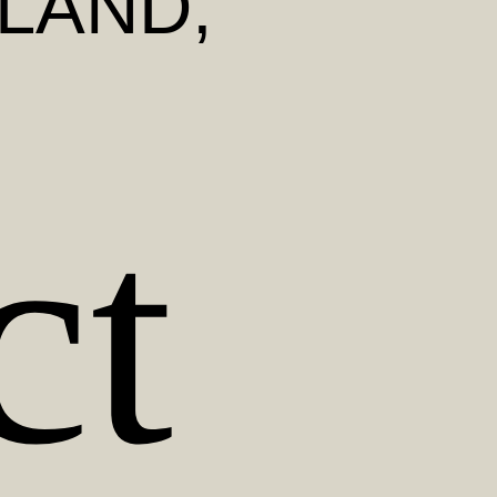
MLAND
,
ct