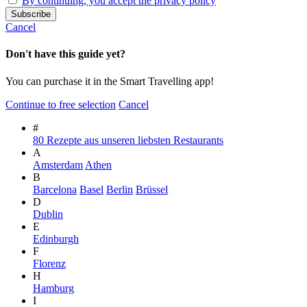
By continuing, you accept the privacy policy
Cancel
Don't have this guide yet?
You can purchase it in the Smart Travelling app!
Continue to free selection
Cancel
#
80 Rezepte aus unseren liebsten Restaurants
A
Amsterdam
Athen
B
Barcelona
Basel
Berlin
Brüssel
D
Dublin
E
Edinburgh
F
Florenz
H
Hamburg
I