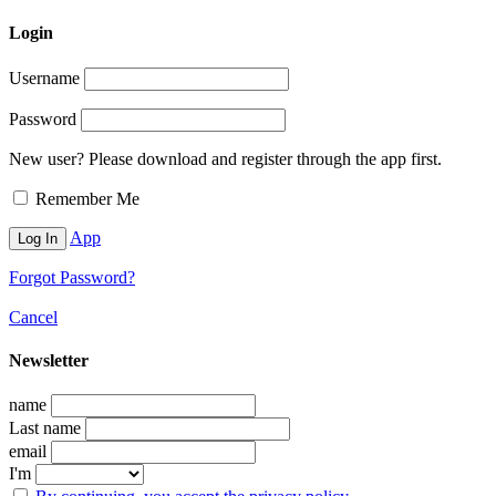
Login
Username
Password
New user? Please download and register through the app first.
Remember Me
App
Forgot Password?
Cancel
Newsletter
name
Last name
email
I'm