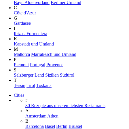
Bayr. Alpenvorland
Berliner Umland
C
Côte d'Azur
G
Gardasee
I
Ibiza - Formentera
K
Kapstadt und Umland
M
Mallorca
Marrakesch und Umland
P
Piemont
Portugal
Provence
S
Salzburger Land
Sizilien
Südtirol
T
Tessin
Tirol
Toskana
Cities
#
80 Rezepte aus unseren liebsten Restaurants
A
Amsterdam
Athen
B
Barcelona
Basel
Berlin
Brüssel