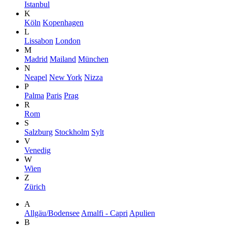
Istanbul
K
Köln
Kopenhagen
L
Lissabon
London
M
Madrid
Mailand
München
N
Neapel
New York
Nizza
P
Palma
Paris
Prag
R
Rom
S
Salzburg
Stockholm
Sylt
V
Venedig
W
Wien
Z
Zürich
A
Allgäu/Bodensee
Amalfi - Capri
Apulien
B