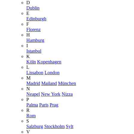
D
Dublin
E
Edinburgh
F
Florenz
H
Hamburg
I
Istanbul
K
Köln
Kopenhagen
L
Lissabon
London
M
Madrid
Mailand
München
N
Neapel
New York
Nizza
P
Palma
Paris
Prag
R
Rom
S
Salzburg
Stockholm
Sylt
V