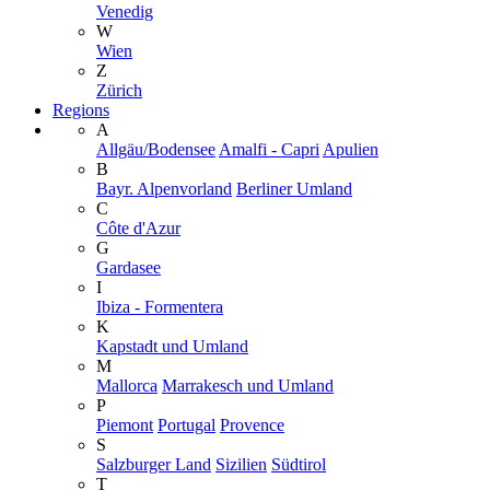
Venedig
W
Wien
Z
Zürich
Regions
A
Allgäu/Bodensee
Amalfi - Capri
Apulien
B
Bayr. Alpenvorland
Berliner Umland
C
Côte d'Azur
G
Gardasee
I
Ibiza - Formentera
K
Kapstadt und Umland
M
Mallorca
Marrakesch und Umland
P
Piemont
Portugal
Provence
S
Salzburger Land
Sizilien
Südtirol
T