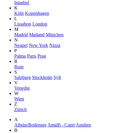
Istanbul
K
Köln
Kopenhagen
L
Lissabon
London
M
Madrid
Mailand
München
N
Neapel
New York
Nizza
P
Palma
Paris
Prag
R
Rom
S
Salzburg
Stockholm
Sylt
V
Venedig
W
Wien
Z
Zürich
A
Allgäu/Bodensee
Amalfi - Capri
Apulien
B