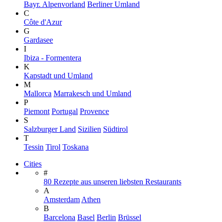
Bayr. Alpenvorland
Berliner Umland
C
Côte d'Azur
G
Gardasee
I
Ibiza - Formentera
K
Kapstadt und Umland
M
Mallorca
Marrakesch und Umland
P
Piemont
Portugal
Provence
S
Salzburger Land
Sizilien
Südtirol
T
Tessin
Tirol
Toskana
Cities
#
80 Rezepte aus unseren liebsten Restaurants
A
Amsterdam
Athen
B
Barcelona
Basel
Berlin
Brüssel