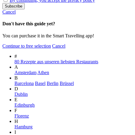
By continuing, you accept the privacy policy
Cancel
Don't have this guide yet?
You can purchase it in the Smart Travelling app!
Continue to free selection
Cancel
#
80 Rezepte aus unseren liebsten Restaurants
A
Amsterdam
Athen
B
Barcelona
Basel
Berlin
Brüssel
D
Dublin
E
Edinburgh
F
Florenz
H
Hamburg
I