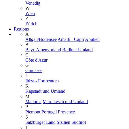
Venedig
W
Wien
Z
Zürich
Regions
A
Allgäu/Bodensee
Amalfi - Capri
Apulien
B
Bayr. Alpenvorland
Berliner Umland
C
Côte d'Azur
G
Gardasee
I
Ibiza - Formentera
K
Kapstadt und Umland
M
Mallorca
Marrakesch und Umland
P
Piemont
Portugal
Provence
S
Salzburger Land
Sizilien
Südtirol
T