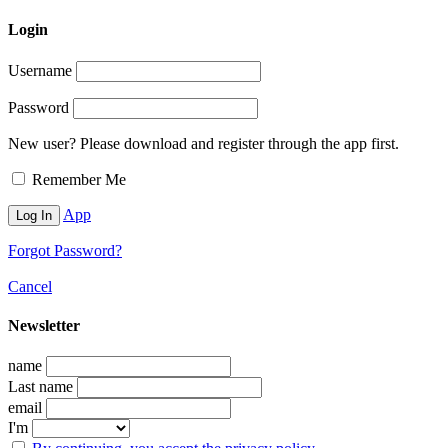
Login
Username
Password
New user? Please download and register through the app first.
Remember Me
App
Forgot Password?
Cancel
Newsletter
name
Last name
email
I'm