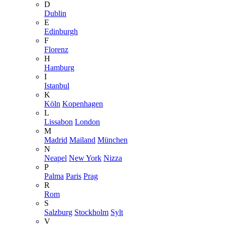
D
Dublin
E
Edinburgh
F
Florenz
H
Hamburg
I
Istanbul
K
Köln
Kopenhagen
L
Lissabon
London
M
Madrid
Mailand
München
N
Neapel
New York
Nizza
P
Palma
Paris
Prag
R
Rom
S
Salzburg
Stockholm
Sylt
V