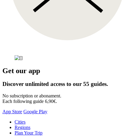
Get our app
Discover unlimited access to our 55 guides.
No subscription or abonament.
Each following guide 6,90€.
App Store
Google Play
Skip
Cities
to
Regions
content
Plan Your Trip