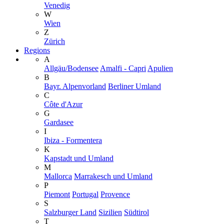
Venedig
W
Wien
Z
Zürich
Regions
A
Allgäu/Bodensee
Amalfi - Capri
Apulien
B
Bayr. Alpenvorland
Berliner Umland
C
Côte d'Azur
G
Gardasee
I
Ibiza - Formentera
K
Kapstadt und Umland
M
Mallorca
Marrakesch und Umland
P
Piemont
Portugal
Provence
S
Salzburger Land
Sizilien
Südtirol
T