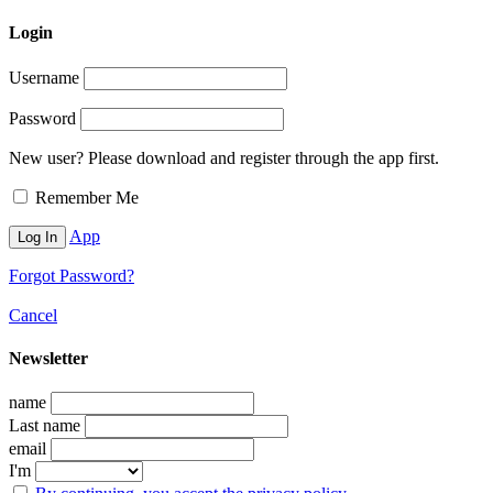
Login
Username
Password
New user? Please download and register through the app first.
Remember Me
App
Forgot Password?
Cancel
Newsletter
name
Last name
email
I'm