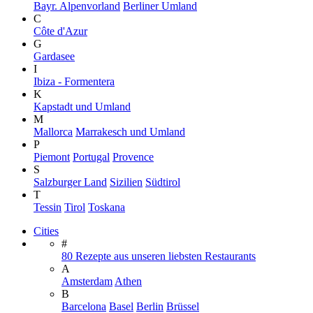
Bayr. Alpenvorland
Berliner Umland
C
Côte d'Azur
G
Gardasee
I
Ibiza - Formentera
K
Kapstadt und Umland
M
Mallorca
Marrakesch und Umland
P
Piemont
Portugal
Provence
S
Salzburger Land
Sizilien
Südtirol
T
Tessin
Tirol
Toskana
Cities
#
80 Rezepte aus unseren liebsten Restaurants
A
Amsterdam
Athen
B
Barcelona
Basel
Berlin
Brüssel