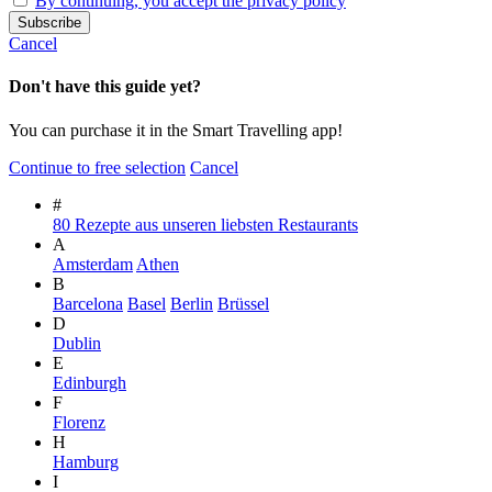
By continuing, you accept the privacy policy
Cancel
Don't have this guide yet?
You can purchase it in the Smart Travelling app!
Continue to free selection
Cancel
#
80 Rezepte aus unseren liebsten Restaurants
A
Amsterdam
Athen
B
Barcelona
Basel
Berlin
Brüssel
D
Dublin
E
Edinburgh
F
Florenz
H
Hamburg
I