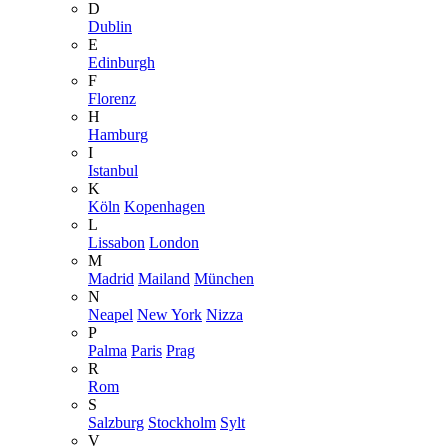
D
Dublin
E
Edinburgh
F
Florenz
H
Hamburg
I
Istanbul
K
Köln
Kopenhagen
L
Lissabon
London
M
Madrid
Mailand
München
N
Neapel
New York
Nizza
P
Palma
Paris
Prag
R
Rom
S
Salzburg
Stockholm
Sylt
V