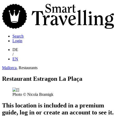
S
T
Search
Login
DE
/
EN
Mallorca
, Restaurants
Restaurant Estragon La Plaça
Photo © Nicola Bramigk
This location is included in a premium
guide, log in or create an account to see it.