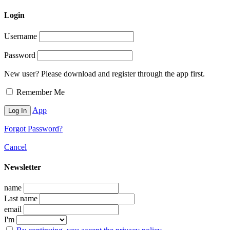
Login
Username
Password
New user? Please download and register through the app first.
Remember Me
App
Forgot Password?
Cancel
Newsletter
name
Last name
email
I'm