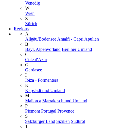
Venedig
W
Wien
Z
Zürich
Regions
A
Allgäu/Bodensee
Amalfi - Capri
Apulien
B
Bayr. Alpenvorland
Berliner Umland
C
Côte d'Azur
G
Gardasee
I
Ibiza - Formentera
K
Kapstadt und Umland
M
Mallorca
Marrakesch und Umland
P
Piemont
Portugal
Provence
S
Salzburger Land
Sizilien
Südtirol
T