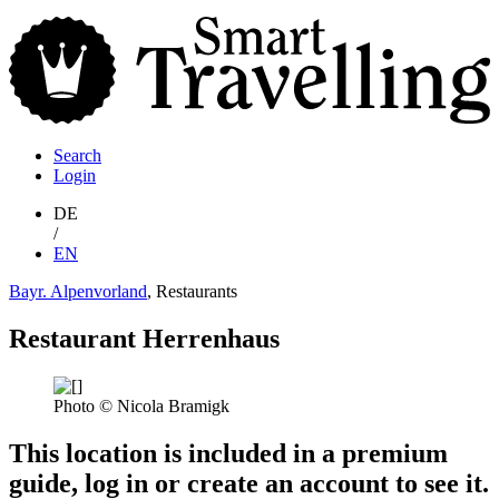
S
T
Search
Login
DE
/
EN
Bayr. Alpenvorland
, Restaurants
Restaurant Herrenhaus
Photo © Nicola Bramigk
This location is included in a premium
guide, log in or create an account to see it.