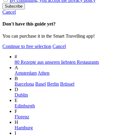
By continuing, you accept the privacy policy
Cancel
Don't have this guide yet?
You can purchase it in the Smart Travelling app!
Continue to free selection
Cancel
#
80 Rezepte aus unseren liebsten Restaurants
A
Amsterdam
Athen
B
Barcelona
Basel
Berlin
Brüssel
D
Dublin
E
Edinburgh
F
Florenz
H
Hamburg
I