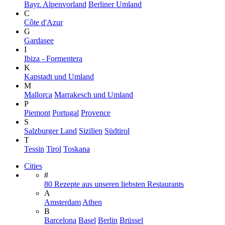
Bayr. Alpenvorland
Berliner Umland
C
Côte d'Azur
G
Gardasee
I
Ibiza - Formentera
K
Kapstadt und Umland
M
Mallorca
Marrakesch und Umland
P
Piemont
Portugal
Provence
S
Salzburger Land
Sizilien
Südtirol
T
Tessin
Tirol
Toskana
Cities
#
80 Rezepte aus unseren liebsten Restaurants
A
Amsterdam
Athen
B
Barcelona
Basel
Berlin
Brüssel