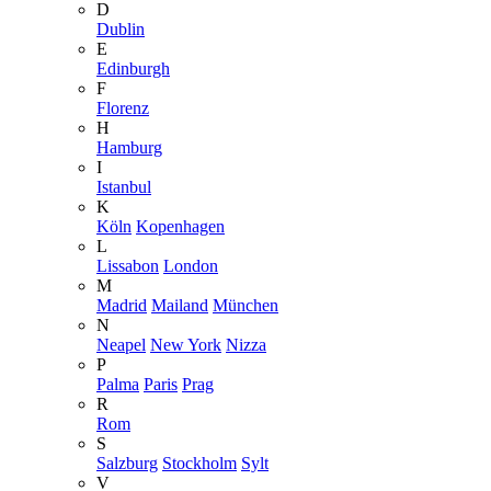
D
Dublin
E
Edinburgh
F
Florenz
H
Hamburg
I
Istanbul
K
Köln
Kopenhagen
L
Lissabon
London
M
Madrid
Mailand
München
N
Neapel
New York
Nizza
P
Palma
Paris
Prag
R
Rom
S
Salzburg
Stockholm
Sylt
V