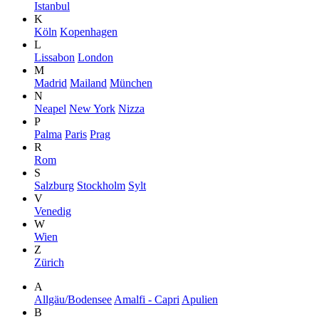
Istanbul
K
Köln
Kopenhagen
L
Lissabon
London
M
Madrid
Mailand
München
N
Neapel
New York
Nizza
P
Palma
Paris
Prag
R
Rom
S
Salzburg
Stockholm
Sylt
V
Venedig
W
Wien
Z
Zürich
A
Allgäu/Bodensee
Amalfi - Capri
Apulien
B