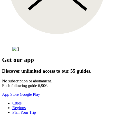
Get our app
Discover unlimited access to our 55 guides.
No subscription or abonament.
Each following guide 6,90€.
App Store
Google Play
Skip
Cities
to
Regions
content
Plan Your Trip