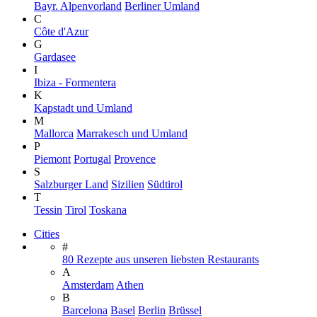
Bayr. Alpenvorland
Berliner Umland
C
Côte d'Azur
G
Gardasee
I
Ibiza - Formentera
K
Kapstadt und Umland
M
Mallorca
Marrakesch und Umland
P
Piemont
Portugal
Provence
S
Salzburger Land
Sizilien
Südtirol
T
Tessin
Tirol
Toskana
Cities
#
80 Rezepte aus unseren liebsten Restaurants
A
Amsterdam
Athen
B
Barcelona
Basel
Berlin
Brüssel