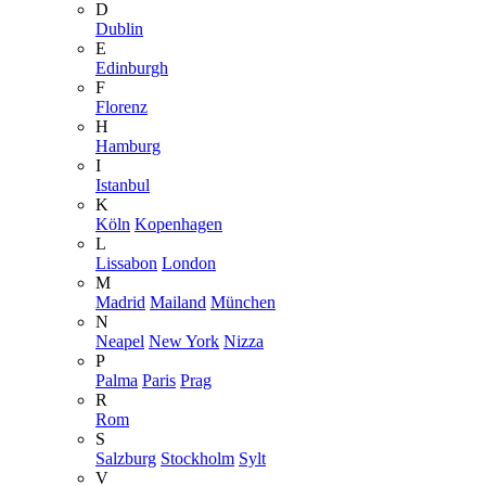
D
Dublin
E
Edinburgh
F
Florenz
H
Hamburg
I
Istanbul
K
Köln
Kopenhagen
L
Lissabon
London
M
Madrid
Mailand
München
N
Neapel
New York
Nizza
P
Palma
Paris
Prag
R
Rom
S
Salzburg
Stockholm
Sylt
V