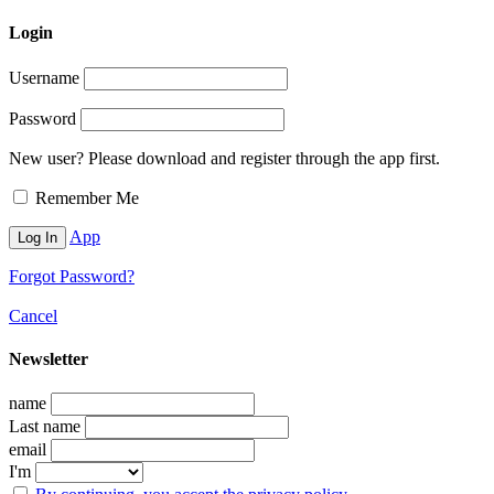
Login
Username
Password
New user? Please download and register through the app first.
Remember Me
App
Forgot Password?
Cancel
Newsletter
name
Last name
email
I'm