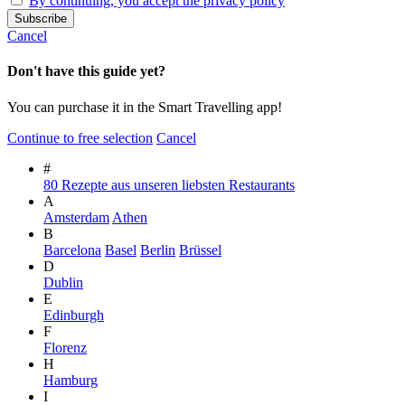
By continuing, you accept the privacy policy
Cancel
Don't have this guide yet?
You can purchase it in the Smart Travelling app!
Continue to free selection
Cancel
#
80 Rezepte aus unseren liebsten Restaurants
A
Amsterdam
Athen
B
Barcelona
Basel
Berlin
Brüssel
D
Dublin
E
Edinburgh
F
Florenz
H
Hamburg
I