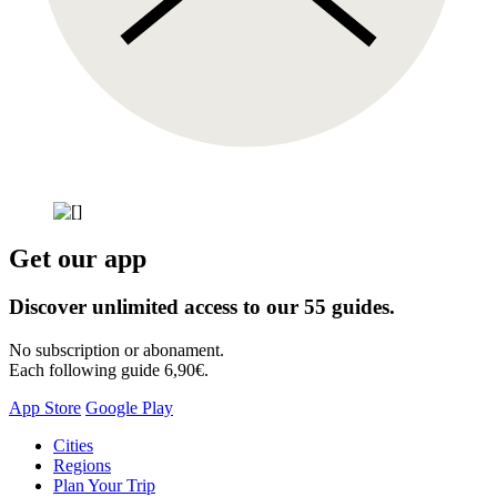
Get our app
Discover unlimited access to our 55 guides.
No subscription or abonament.
Each following guide 6,90€.
App Store
Google Play
Skip
Cities
to
Regions
content
Plan Your Trip