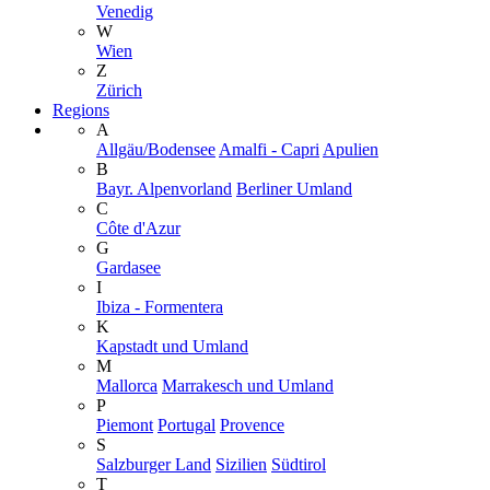
Venedig
W
Wien
Z
Zürich
Regions
A
Allgäu/Bodensee
Amalfi - Capri
Apulien
B
Bayr. Alpenvorland
Berliner Umland
C
Côte d'Azur
G
Gardasee
I
Ibiza - Formentera
K
Kapstadt und Umland
M
Mallorca
Marrakesch und Umland
P
Piemont
Portugal
Provence
S
Salzburger Land
Sizilien
Südtirol
T