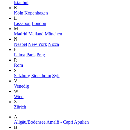
Istanbul
K
Köln
Kopenhagen
L
Lissabon
London
M
Madrid
Mailand
München
N
Neapel
New York
Nizza
P
Palma
Paris
Prag
R
Rom
S
Salzburg
Stockholm
Sylt
V
Venedig
W
Wien
Z
Zürich
A
Allgäu/Bodensee
Amalfi - Capri
Apulien
B