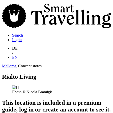
S
T
Search
Login
DE
/
EN
Mallorca
, Concept stores
Rialto Living
Photo © Nicola Bramigk
This location is included in a premium
guide, log in or create an account to see it.