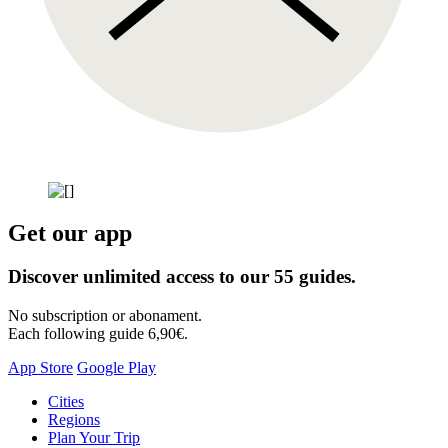
Get our app
Discover unlimited access to our 55 guides.
No subscription or abonament.
Each following guide 6,90€.
App Store
Google Play
Skip
Cities
to
Regions
content
Plan Your Trip