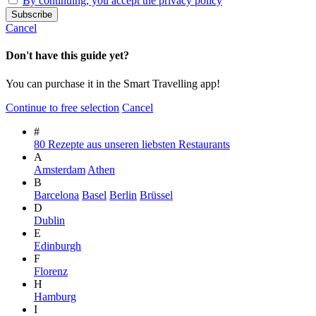
By continuing, you accept the privacy policy
Cancel
Don't have this guide yet?
You can purchase it in the Smart Travelling app!
Continue to free selection
Cancel
#
80 Rezepte aus unseren liebsten Restaurants
A
Amsterdam
Athen
B
Barcelona
Basel
Berlin
Brüssel
D
Dublin
E
Edinburgh
F
Florenz
H
Hamburg
I