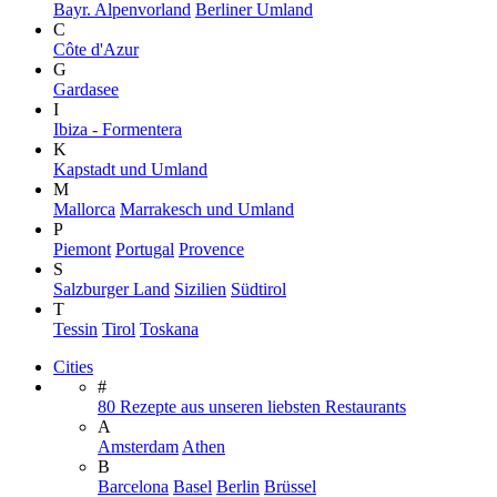
Bayr. Alpenvorland
Berliner Umland
C
Côte d'Azur
G
Gardasee
I
Ibiza - Formentera
K
Kapstadt und Umland
M
Mallorca
Marrakesch und Umland
P
Piemont
Portugal
Provence
S
Salzburger Land
Sizilien
Südtirol
T
Tessin
Tirol
Toskana
Cities
#
80 Rezepte aus unseren liebsten Restaurants
A
Amsterdam
Athen
B
Barcelona
Basel
Berlin
Brüssel