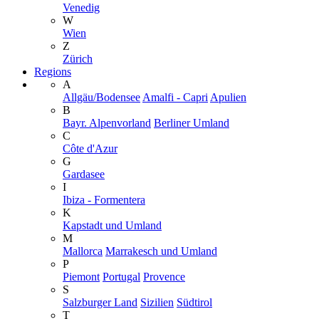
Venedig
W
Wien
Z
Zürich
Regions
A
Allgäu/Bodensee
Amalfi - Capri
Apulien
B
Bayr. Alpenvorland
Berliner Umland
C
Côte d'Azur
G
Gardasee
I
Ibiza - Formentera
K
Kapstadt und Umland
M
Mallorca
Marrakesch und Umland
P
Piemont
Portugal
Provence
S
Salzburger Land
Sizilien
Südtirol
T