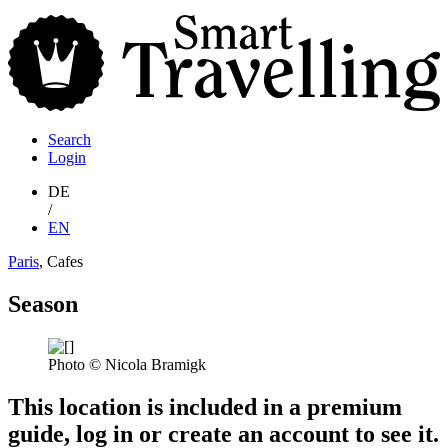
S
T
Search
Login
DE
/
EN
Paris
, Cafes
Season
Photo © Nicola Bramigk
This location is included in a premium
guide, log in or create an account to see it.