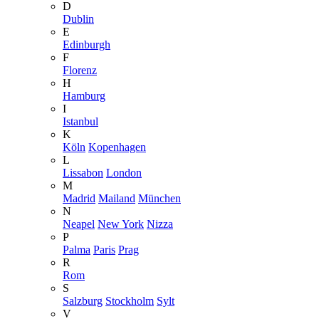
D
Dublin
E
Edinburgh
F
Florenz
H
Hamburg
I
Istanbul
K
Köln
Kopenhagen
L
Lissabon
London
M
Madrid
Mailand
München
N
Neapel
New York
Nizza
P
Palma
Paris
Prag
R
Rom
S
Salzburg
Stockholm
Sylt
V