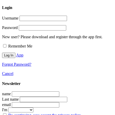
Login
Username
Password
New user? Please download and register through the app first.
Remember Me
App
Forgot Password?
Cancel
Newsletter
name
Last name
email
I'm