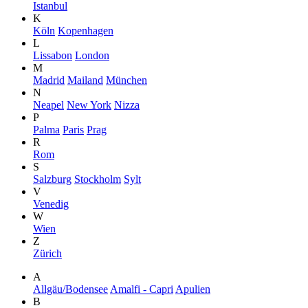
Istanbul
K
Köln
Kopenhagen
L
Lissabon
London
M
Madrid
Mailand
München
N
Neapel
New York
Nizza
P
Palma
Paris
Prag
R
Rom
S
Salzburg
Stockholm
Sylt
V
Venedig
W
Wien
Z
Zürich
A
Allgäu/Bodensee
Amalfi - Capri
Apulien
B