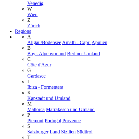
Venedig
W
Wien
Z
Zürich
Regions
A
Allgäu/Bodensee
Amalfi - Capri
Apulien
B
Bayr. Alpenvorland
Berliner Umland
C
Côte d'Azur
G
Gardasee
I
Ibiza - Formentera
K
Kapstadt und Umland
M
Mallorca
Marrakesch und Umland
P
Piemont
Portugal
Provence
S
Salzburger Land
Sizilien
Südtirol
T