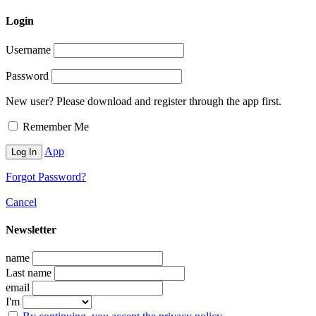
Login
Username
Password
New user? Please download and register through the app first.
Remember Me
App
Forgot Password?
Cancel
Newsletter
name
Last name
email
I'm