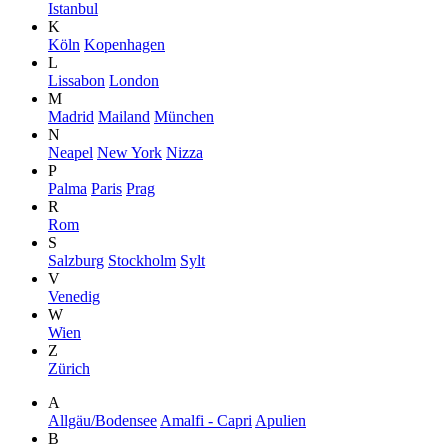
Istanbul
K
Köln
Kopenhagen
L
Lissabon
London
M
Madrid
Mailand
München
N
Neapel
New York
Nizza
P
Palma
Paris
Prag
R
Rom
S
Salzburg
Stockholm
Sylt
V
Venedig
W
Wien
Z
Zürich
A
Allgäu/Bodensee
Amalfi - Capri
Apulien
B