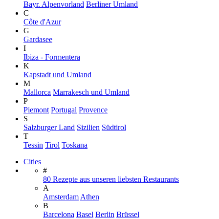
Bayr. Alpenvorland
Berliner Umland
C
Côte d'Azur
G
Gardasee
I
Ibiza - Formentera
K
Kapstadt und Umland
M
Mallorca
Marrakesch und Umland
P
Piemont
Portugal
Provence
S
Salzburger Land
Sizilien
Südtirol
T
Tessin
Tirol
Toskana
Cities
#
80 Rezepte aus unseren liebsten Restaurants
A
Amsterdam
Athen
B
Barcelona
Basel
Berlin
Brüssel