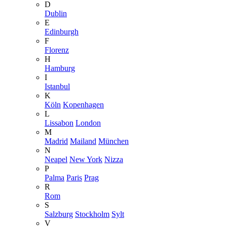
D
Dublin
E
Edinburgh
F
Florenz
H
Hamburg
I
Istanbul
K
Köln
Kopenhagen
L
Lissabon
London
M
Madrid
Mailand
München
N
Neapel
New York
Nizza
P
Palma
Paris
Prag
R
Rom
S
Salzburg
Stockholm
Sylt
V