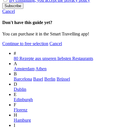
By continuing, you accept the privacy policy
Cancel
Don't have this guide yet?
You can purchase it in the Smart Travelling app!
Continue to free selection
Cancel
#
80 Rezepte aus unseren liebsten Restaurants
A
Amsterdam
Athen
B
Barcelona
Basel
Berlin
Brüssel
D
Dublin
E
Edinburgh
F
Florenz
H
Hamburg
I