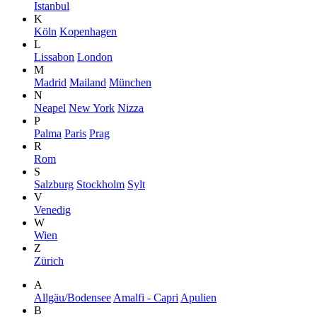
Istanbul
K
Köln
Kopenhagen
L
Lissabon
London
M
Madrid
Mailand
München
N
Neapel
New York
Nizza
P
Palma
Paris
Prag
R
Rom
S
Salzburg
Stockholm
Sylt
V
Venedig
W
Wien
Z
Zürich
A
Allgäu/Bodensee
Amalfi - Capri
Apulien
B