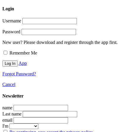
Login
Username
Password
New user? Please download and register through the app first.
Remember Me
App
Forgot Password?
Cancel
Newsletter
name
Last name
email
I'm