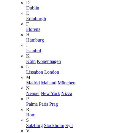
D
Dublin
E
Edinburgh
F
Florenz
H
Hamburg
I
Istanbul
K
Köln
Kopenhagen
L
Lissabon
London
M
Madrid
Mailand
München
N
Neapel
New York
Nizza
P
Palma
Paris
Prag
R
Rom
S
Salzburg
Stockholm
Sylt
V