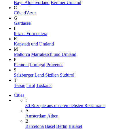
Bayr. Alpenvorland
Berliner Umland
C
Côte d'Azur
G
Gardasee
I
Ibiza - Formentera
K
Kapstadt und Umland
M
Mallorca
Marrakesch und Umland
P
Piemont
Portugal
Provence
S
Salzburger Land
Sizilien
Südtirol
T
Tessin
Tirol
Toskana
Cities
#
80 Rezepte aus unseren liebsten Restaurants
A
Amsterdam
Athen
B
Barcelona
Basel
Berlin
Brüssel