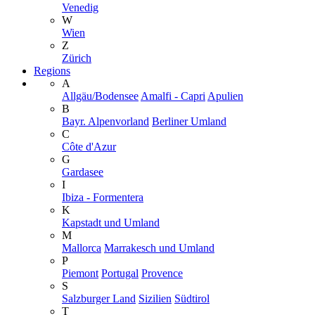
Venedig
W
Wien
Z
Zürich
Regions
A
Allgäu/Bodensee
Amalfi - Capri
Apulien
B
Bayr. Alpenvorland
Berliner Umland
C
Côte d'Azur
G
Gardasee
I
Ibiza - Formentera
K
Kapstadt und Umland
M
Mallorca
Marrakesch und Umland
P
Piemont
Portugal
Provence
S
Salzburger Land
Sizilien
Südtirol
T