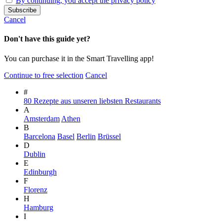
By continuing, you accept the privacy policy
Cancel
Don't have this guide yet?
You can purchase it in the Smart Travelling app!
Continue to free selection
Cancel
#
80 Rezepte aus unseren liebsten Restaurants
A
Amsterdam
Athen
B
Barcelona
Basel
Berlin
Brüssel
D
Dublin
E
Edinburgh
F
Florenz
H
Hamburg
I