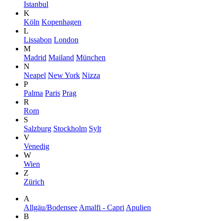
Istanbul
K
Köln
Kopenhagen
L
Lissabon
London
M
Madrid
Mailand
München
N
Neapel
New York
Nizza
P
Palma
Paris
Prag
R
Rom
S
Salzburg
Stockholm
Sylt
V
Venedig
W
Wien
Z
Zürich
A
Allgäu/Bodensee
Amalfi - Capri
Apulien
B