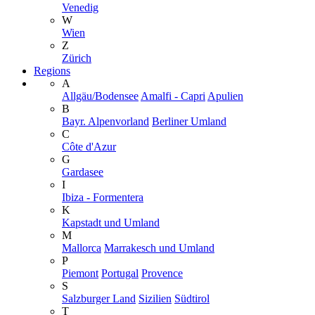
Venedig
W
Wien
Z
Zürich
Regions
A
Allgäu/Bodensee
Amalfi - Capri
Apulien
B
Bayr. Alpenvorland
Berliner Umland
C
Côte d'Azur
G
Gardasee
I
Ibiza - Formentera
K
Kapstadt und Umland
M
Mallorca
Marrakesch und Umland
P
Piemont
Portugal
Provence
S
Salzburger Land
Sizilien
Südtirol
T