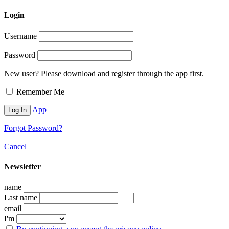
Login
Username
Password
New user? Please download and register through the app first.
Remember Me
App
Forgot Password?
Cancel
Newsletter
name
Last name
email
I'm