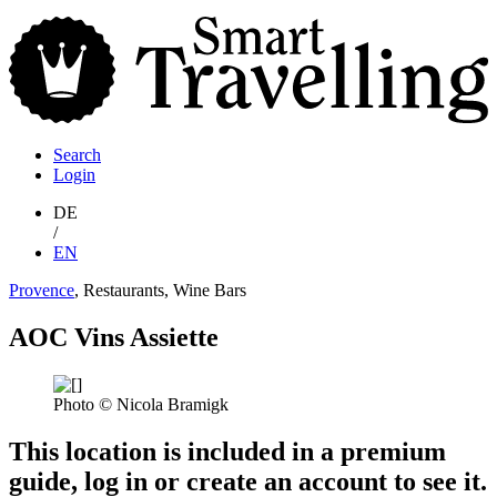
S
T
Search
Login
DE
/
EN
Provence
, Restaurants, Wine Bars
AOC Vins Assiette
Photo © Nicola Bramigk
This location is included in a premium
guide, log in or create an account to see it.