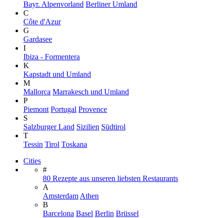
Bayr. Alpenvorland
Berliner Umland
C
Côte d'Azur
G
Gardasee
I
Ibiza - Formentera
K
Kapstadt und Umland
M
Mallorca
Marrakesch und Umland
P
Piemont
Portugal
Provence
S
Salzburger Land
Sizilien
Südtirol
T
Tessin
Tirol
Toskana
Cities
#
80 Rezepte aus unseren liebsten Restaurants
A
Amsterdam
Athen
B
Barcelona
Basel
Berlin
Brüssel