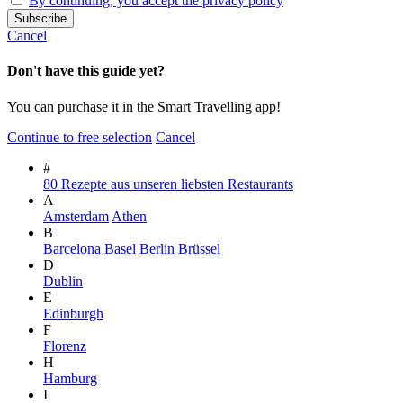
By continuing, you accept the privacy policy
Cancel
Don't have this guide yet?
You can purchase it in the Smart Travelling app!
Continue to free selection
Cancel
#
80 Rezepte aus unseren liebsten Restaurants
A
Amsterdam
Athen
B
Barcelona
Basel
Berlin
Brüssel
D
Dublin
E
Edinburgh
F
Florenz
H
Hamburg
I