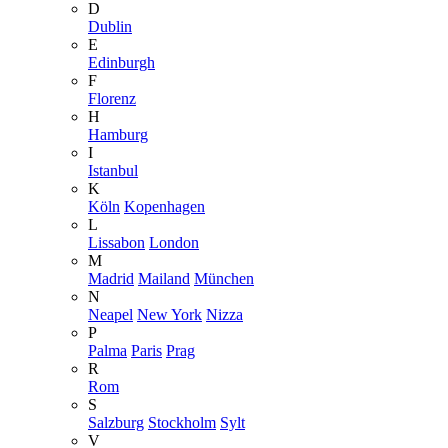
D
Dublin
E
Edinburgh
F
Florenz
H
Hamburg
I
Istanbul
K
Köln
Kopenhagen
L
Lissabon
London
M
Madrid
Mailand
München
N
Neapel
New York
Nizza
P
Palma
Paris
Prag
R
Rom
S
Salzburg
Stockholm
Sylt
V