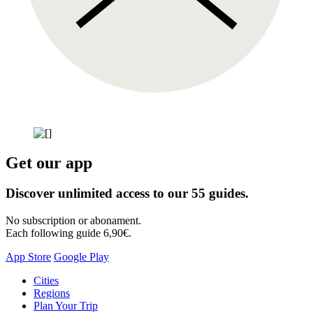
Get our app
Discover unlimited access to our 55 guides.
No subscription or abonament.
Each following guide 6,90€.
App Store
Google Play
Skip
Cities
to
Regions
content
Plan Your Trip