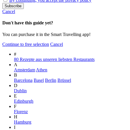
By continuing, you accept the privacy policy
Cancel
Don't have this guide yet?
You can purchase it in the Smart Travelling app!
Continue to free selection
Cancel
#
80 Rezepte aus unseren liebsten Restaurants
A
Amsterdam
Athen
B
Barcelona
Basel
Berlin
Brüssel
D
Dublin
E
Edinburgh
F
Florenz
H
Hamburg
I