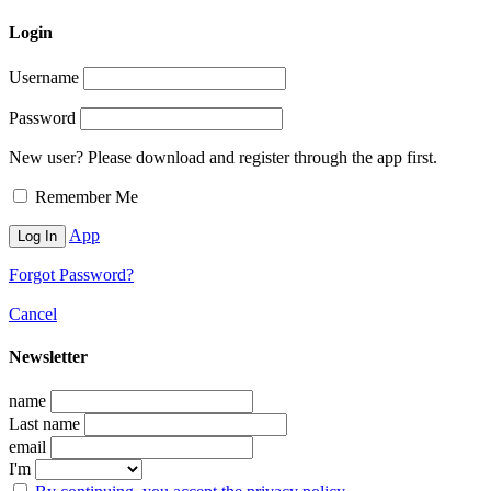
Login
Username
Password
New user? Please download and register through the app first.
Remember Me
App
Forgot Password?
Cancel
Newsletter
name
Last name
email
I'm