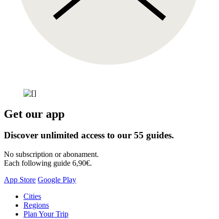
Get our app
Discover unlimited access to our 55 guides.
No subscription or abonament.
Each following guide 6,90€.
App Store
Google Play
Skip
Cities
to
Regions
content
Plan Your Trip