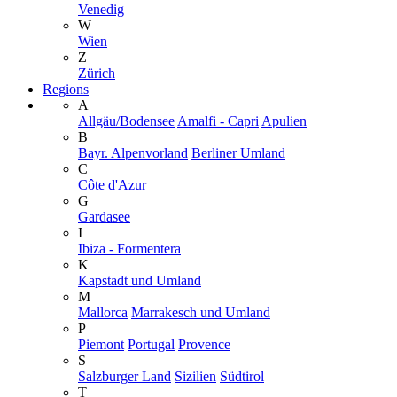
Venedig
W
Wien
Z
Zürich
Regions
A
Allgäu/Bodensee
Amalfi - Capri
Apulien
B
Bayr. Alpenvorland
Berliner Umland
C
Côte d'Azur
G
Gardasee
I
Ibiza - Formentera
K
Kapstadt und Umland
M
Mallorca
Marrakesch und Umland
P
Piemont
Portugal
Provence
S
Salzburger Land
Sizilien
Südtirol
T