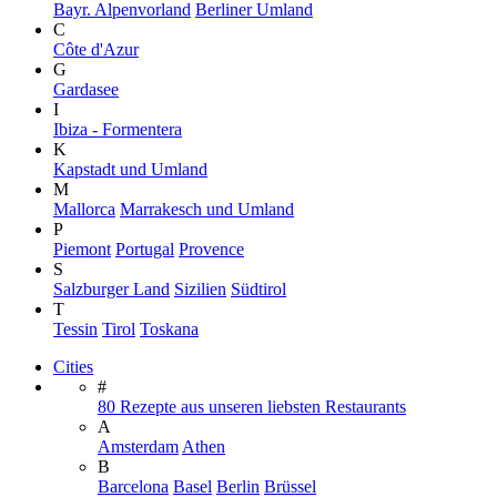
Bayr. Alpenvorland
Berliner Umland
C
Côte d'Azur
G
Gardasee
I
Ibiza - Formentera
K
Kapstadt und Umland
M
Mallorca
Marrakesch und Umland
P
Piemont
Portugal
Provence
S
Salzburger Land
Sizilien
Südtirol
T
Tessin
Tirol
Toskana
Cities
#
80 Rezepte aus unseren liebsten Restaurants
A
Amsterdam
Athen
B
Barcelona
Basel
Berlin
Brüssel