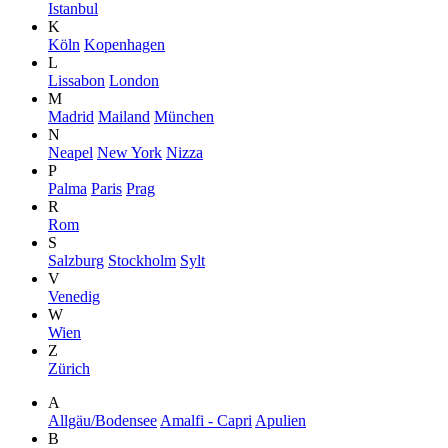
Istanbul
K
Köln
Kopenhagen
L
Lissabon
London
M
Madrid
Mailand
München
N
Neapel
New York
Nizza
P
Palma
Paris
Prag
R
Rom
S
Salzburg
Stockholm
Sylt
V
Venedig
W
Wien
Z
Zürich
A
Allgäu/Bodensee
Amalfi - Capri
Apulien
B