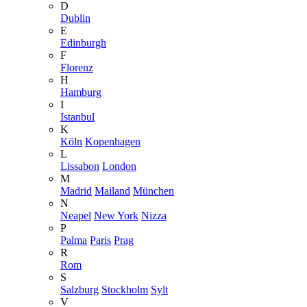
D
Dublin
E
Edinburgh
F
Florenz
H
Hamburg
I
Istanbul
K
Köln
Kopenhagen
L
Lissabon
London
M
Madrid
Mailand
München
N
Neapel
New York
Nizza
P
Palma
Paris
Prag
R
Rom
S
Salzburg
Stockholm
Sylt
V