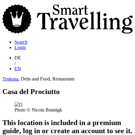
S
T
Search
Login
DE
/
EN
Toskana
, Delis and Food, Restaurants
Casa del Prociutto
Photo © Nicola Bramigk
This location is included in a premium
guide, log in or create an account to see it.