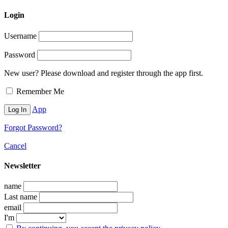
Login
Username
Password
New user? Please download and register through the app first.
Remember Me
App
Forgot Password?
Cancel
Newsletter
name
Last name
email
I'm