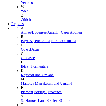
Venedig
W
Wien
Z
Zürich
Regions
A
Allgäu/Bodensee
Amalfi - Capri
Apulien
B
Bayr. Alpenvorland
Berliner Umland
C
Côte d'Azur
G
Gardasee
I
Ibiza - Formentera
K
Kapstadt und Umland
M
Mallorca
Marrakesch und Umland
P
Piemont
Portugal
Provence
S
Salzburger Land
Sizilien
Südtirol
T