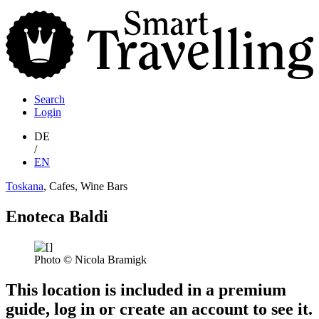
S
T
Search
Login
DE
/
EN
Toskana
, Cafes, Wine Bars
Enoteca Baldi
Photo © Nicola Bramigk
This location is included in a premium
guide, log in or create an account to see it.