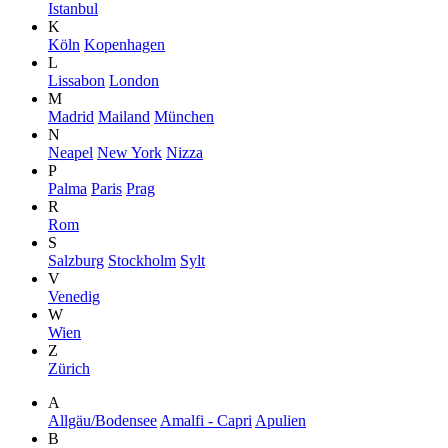
Istanbul
K
Köln
Kopenhagen
L
Lissabon
London
M
Madrid
Mailand
München
N
Neapel
New York
Nizza
P
Palma
Paris
Prag
R
Rom
S
Salzburg
Stockholm
Sylt
V
Venedig
W
Wien
Z
Zürich
A
Allgäu/Bodensee
Amalfi - Capri
Apulien
B