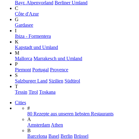
Bayr. Alpenvorland
Berliner Umland
C
Côte d'Azur
G
Gardasee
I
Ibiza - Formentera
K
Kapstadt und Umland
M
Mallorca
Marrakesch und Umland
P
Piemont
Portugal
Provence
S
Salzburger Land
Sizilien
Südtirol
T
Tessin
Tirol
Toskana
Cities
#
80 Rezepte aus unseren liebsten Restaurants
A
Amsterdam
Athen
B
Barcelona
Basel
Berlin
Brüssel