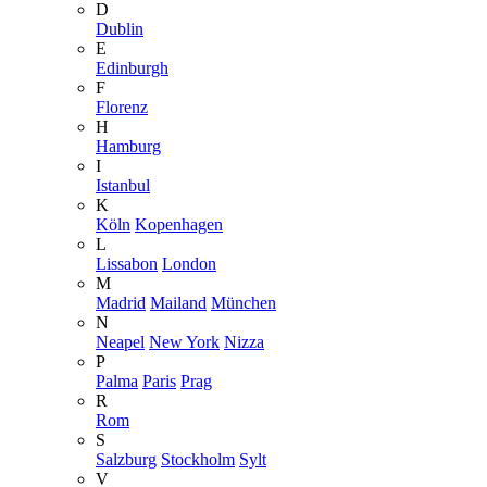
D
Dublin
E
Edinburgh
F
Florenz
H
Hamburg
I
Istanbul
K
Köln
Kopenhagen
L
Lissabon
London
M
Madrid
Mailand
München
N
Neapel
New York
Nizza
P
Palma
Paris
Prag
R
Rom
S
Salzburg
Stockholm
Sylt
V