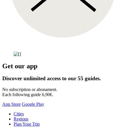
Get our app
Discover unlimited access to our 55 guides.
No subscription or abonament.
Each following guide 6,90€.
App Store
Google Play
Skip
Cities
to
Regions
content
Plan Your Trip