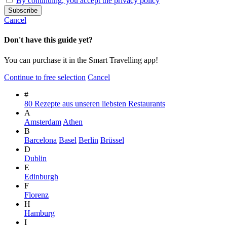
By continuing, you accept the privacy policy
Cancel
Don't have this guide yet?
You can purchase it in the Smart Travelling app!
Continue to free selection
Cancel
#
80 Rezepte aus unseren liebsten Restaurants
A
Amsterdam
Athen
B
Barcelona
Basel
Berlin
Brüssel
D
Dublin
E
Edinburgh
F
Florenz
H
Hamburg
I