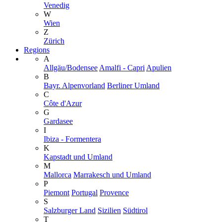
Venedig
W
Wien
Z
Zürich
Regions
A
Allgäu/Bodensee
Amalfi - Capri
Apulien
B
Bayr. Alpenvorland
Berliner Umland
C
Côte d'Azur
G
Gardasee
I
Ibiza - Formentera
K
Kapstadt und Umland
M
Mallorca
Marrakesch und Umland
P
Piemont
Portugal
Provence
S
Salzburger Land
Sizilien
Südtirol
T