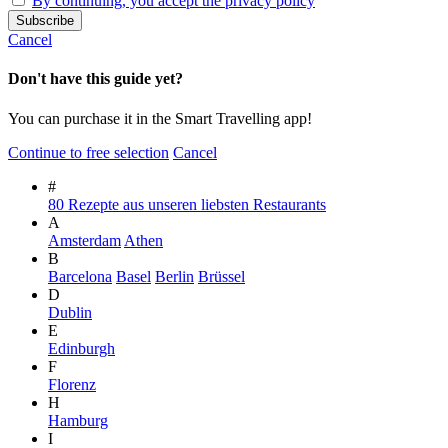
By continuing, you accept the privacy policy
Cancel
Don't have this guide yet?
You can purchase it in the Smart Travelling app!
Continue to free selection
Cancel
#
80 Rezepte aus unseren liebsten Restaurants
A
Amsterdam
Athen
B
Barcelona
Basel
Berlin
Brüssel
D
Dublin
E
Edinburgh
F
Florenz
H
Hamburg
I