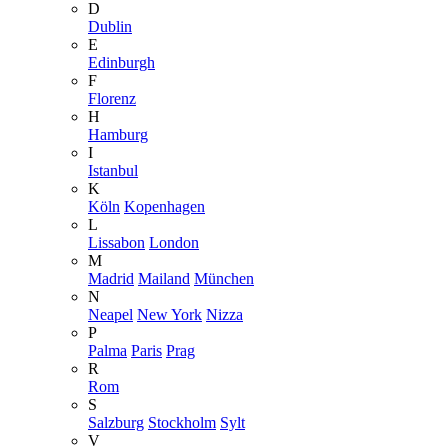
D
Dublin
E
Edinburgh
F
Florenz
H
Hamburg
I
Istanbul
K
Köln
Kopenhagen
L
Lissabon
London
M
Madrid
Mailand
München
N
Neapel
New York
Nizza
P
Palma
Paris
Prag
R
Rom
S
Salzburg
Stockholm
Sylt
V