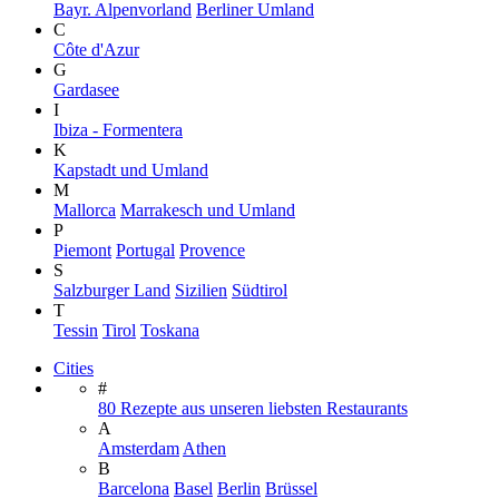
Bayr. Alpenvorland
Berliner Umland
C
Côte d'Azur
G
Gardasee
I
Ibiza - Formentera
K
Kapstadt und Umland
M
Mallorca
Marrakesch und Umland
P
Piemont
Portugal
Provence
S
Salzburger Land
Sizilien
Südtirol
T
Tessin
Tirol
Toskana
Cities
#
80 Rezepte aus unseren liebsten Restaurants
A
Amsterdam
Athen
B
Barcelona
Basel
Berlin
Brüssel