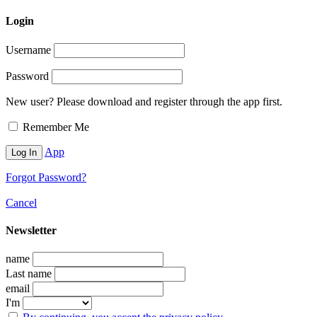
Login
Username
Password
New user? Please download and register through the app first.
Remember Me
App
Forgot Password?
Cancel
Newsletter
name
Last name
email
I'm