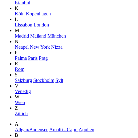
Istanbul
K
Köln
Kopenhagen
L
Lissabon
London
M
Madrid
Mailand
München
N
Neapel
New York
Nizza
P
Palma
Paris
Prag
R
Rom
S
Salzburg
Stockholm
Sylt
V
Venedig
W
Wien
Z
Zürich
A
Allgäu/Bodensee
Amalfi - Capri
Apulien
B