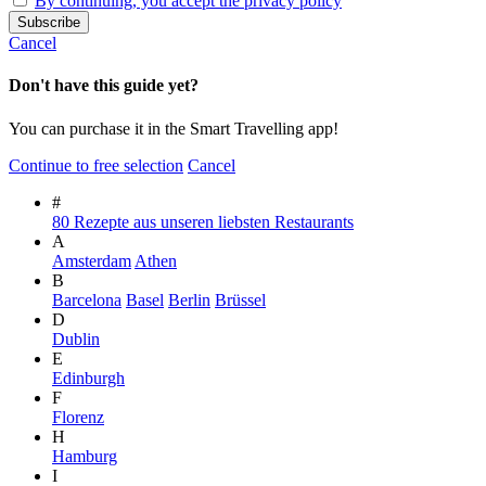
By continuing, you accept the privacy policy
Cancel
Don't have this guide yet?
You can purchase it in the Smart Travelling app!
Continue to free selection
Cancel
#
80 Rezepte aus unseren liebsten Restaurants
A
Amsterdam
Athen
B
Barcelona
Basel
Berlin
Brüssel
D
Dublin
E
Edinburgh
F
Florenz
H
Hamburg
I