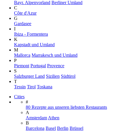
Bayr. Alpenvorland
Berliner Umland
C
Côte d'Azur
G
Gardasee
I
Ibiza - Formentera
K
Kapstadt und Umland
M
Mallorca
Marrakesch und Umland
P
Piemont
Portugal
Provence
S
Salzburger Land
Sizilien
Südtirol
T
Tessin
Tirol
Toskana
Cities
#
80 Rezepte aus unseren liebsten Restaurants
A
Amsterdam
Athen
B
Barcelona
Basel
Berlin
Brüssel