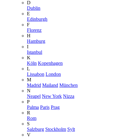
D
Dublin
E
Edinburgh
F
Florenz
H
Hamburg
I
Istanbul
K
Köln
Kopenhagen
L
Lissabon
London
M
Madrid
Mailand
München
N
Neapel
New York
Nizza
P
Palma
Paris
Prag
R
Rom
S
Salzburg
Stockholm
Sylt
V