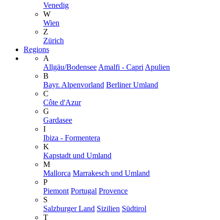
Venedig
W
Wien
Z
Zürich
Regions
A
Allgäu/Bodensee
Amalfi - Capri
Apulien
B
Bayr. Alpenvorland
Berliner Umland
C
Côte d'Azur
G
Gardasee
I
Ibiza - Formentera
K
Kapstadt und Umland
M
Mallorca
Marrakesch und Umland
P
Piemont
Portugal
Provence
S
Salzburger Land
Sizilien
Südtirol
T