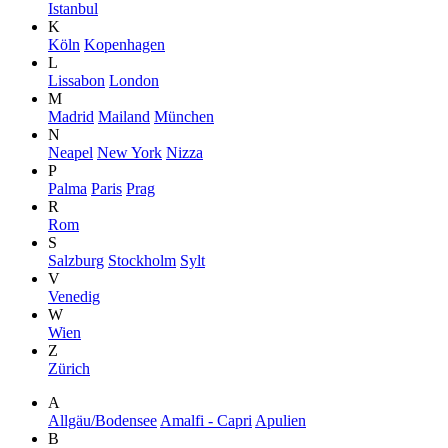
Istanbul
K
Köln
Kopenhagen
L
Lissabon
London
M
Madrid
Mailand
München
N
Neapel
New York
Nizza
P
Palma
Paris
Prag
R
Rom
S
Salzburg
Stockholm
Sylt
V
Venedig
W
Wien
Z
Zürich
A
Allgäu/Bodensee
Amalfi - Capri
Apulien
B