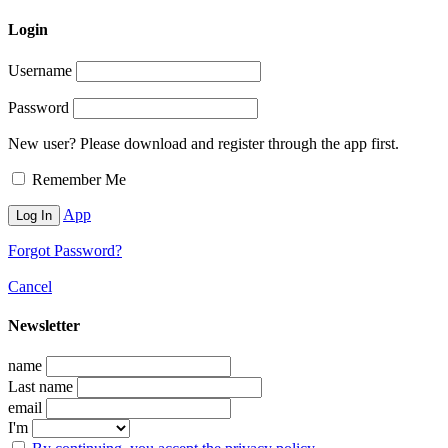
Login
Username
Password
New user? Please download and register through the app first.
Remember Me
App
Forgot Password?
Cancel
Newsletter
name
Last name
email
I'm