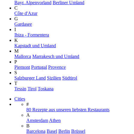
Bayr. Alpenvorland
Berliner Umland
C
Côte d'Azur
G
Gardasee
I
Ibiza - Formentera
K
Kapstadt und Umland
M
Mallorca
Marrakesch und Umland
P
Piemont
Portugal
Provence
S
Salzburger Land
Sizilien
Südtirol
T
Tessin
Tirol
Toskana
Cities
#
80 Rezepte aus unseren liebsten Restaurants
A
Amsterdam
Athen
B
Barcelona
Basel
Berlin
Brüssel