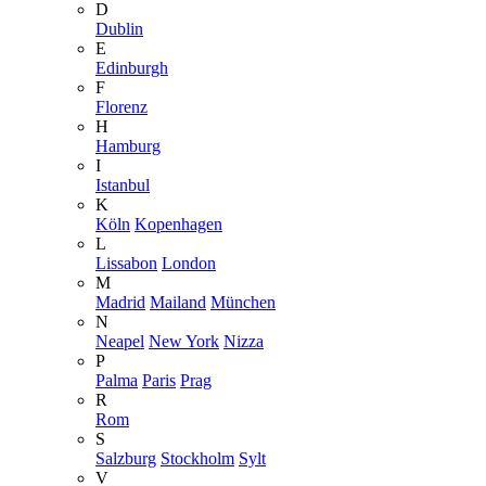
D
Dublin
E
Edinburgh
F
Florenz
H
Hamburg
I
Istanbul
K
Köln
Kopenhagen
L
Lissabon
London
M
Madrid
Mailand
München
N
Neapel
New York
Nizza
P
Palma
Paris
Prag
R
Rom
S
Salzburg
Stockholm
Sylt
V