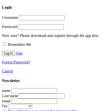
Login
Username
Password
New user? Please download and register through the app first.
Remember Me
App
Forgot Password?
Cancel
Newsletter
name
Last name
email
I'm