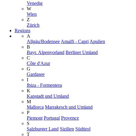
Venedig
W
Wien
Z
Zürich
Regions
A
Allgäu/Bodensee
Amalfi - Capri
Apulien
B
Bayr. Alpenvorland
Berliner Umland
C
Côte d'Azur
G
Gardasee
I
Ibiza - Formentera
K
Kapstadt und Umland
M
Mallorca
Marrakesch und Umland
P
Piemont
Portugal
Provence
S
Salzburger Land
Sizilien
Südtirol
T