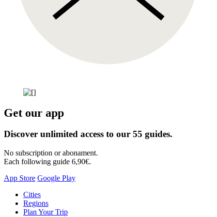
Get our app
Discover unlimited access to our 55 guides.
No subscription or abonament.
Each following guide 6,90€.
App Store
Google Play
Skip
Cities
to
Regions
content
Plan Your Trip