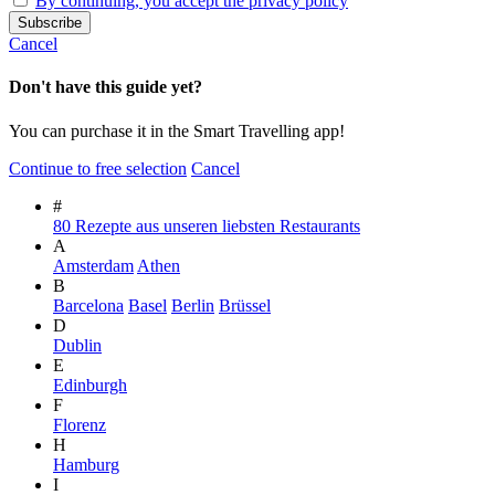
By continuing, you accept the privacy policy
Cancel
Don't have this guide yet?
You can purchase it in the Smart Travelling app!
Continue to free selection
Cancel
#
80 Rezepte aus unseren liebsten Restaurants
A
Amsterdam
Athen
B
Barcelona
Basel
Berlin
Brüssel
D
Dublin
E
Edinburgh
F
Florenz
H
Hamburg
I