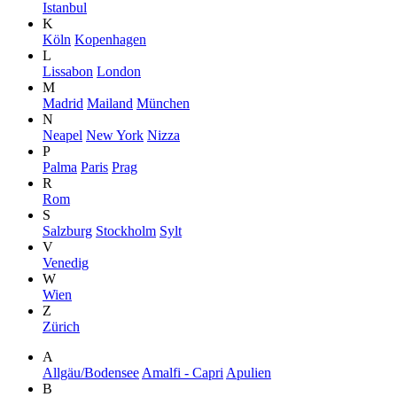
Istanbul
K
Köln
Kopenhagen
L
Lissabon
London
M
Madrid
Mailand
München
N
Neapel
New York
Nizza
P
Palma
Paris
Prag
R
Rom
S
Salzburg
Stockholm
Sylt
V
Venedig
W
Wien
Z
Zürich
A
Allgäu/Bodensee
Amalfi - Capri
Apulien
B