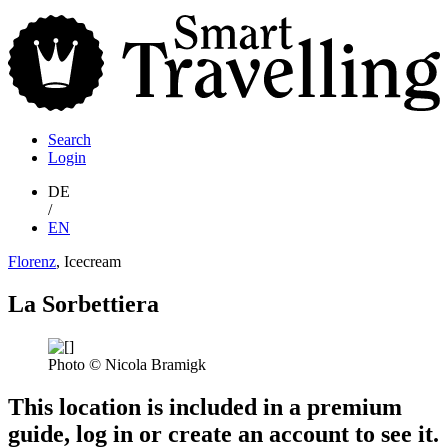
S
T
Search
Login
DE
/
EN
Florenz
, Icecream
La Sorbettiera
Photo © Nicola Bramigk
This location is included in a premium
guide, log in or create an account to see it.