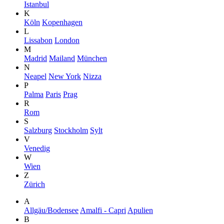
Istanbul
K
Köln
Kopenhagen
L
Lissabon
London
M
Madrid
Mailand
München
N
Neapel
New York
Nizza
P
Palma
Paris
Prag
R
Rom
S
Salzburg
Stockholm
Sylt
V
Venedig
W
Wien
Z
Zürich
A
Allgäu/Bodensee
Amalfi - Capri
Apulien
B