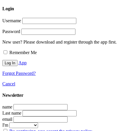
Login
Username
Password
New user? Please download and register through the app first.
Remember Me
App
Forgot Password?
Cancel
Newsletter
name
Last name
email
I'm