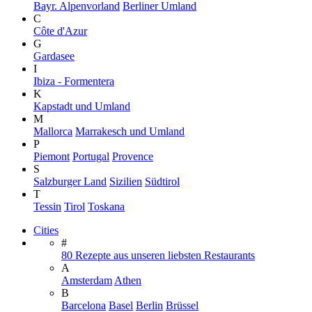
Bayr. Alpenvorland
Berliner Umland
C
Côte d'Azur
G
Gardasee
I
Ibiza - Formentera
K
Kapstadt und Umland
M
Mallorca
Marrakesch und Umland
P
Piemont
Portugal
Provence
S
Salzburger Land
Sizilien
Südtirol
T
Tessin
Tirol
Toskana
Cities
#
80 Rezepte aus unseren liebsten Restaurants
A
Amsterdam
Athen
B
Barcelona
Basel
Berlin
Brüssel