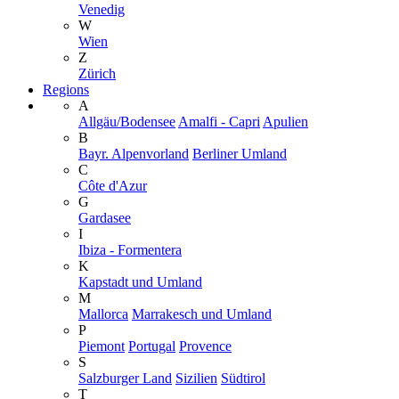
Venedig
W
Wien
Z
Zürich
Regions
A
Allgäu/Bodensee
Amalfi - Capri
Apulien
B
Bayr. Alpenvorland
Berliner Umland
C
Côte d'Azur
G
Gardasee
I
Ibiza - Formentera
K
Kapstadt und Umland
M
Mallorca
Marrakesch und Umland
P
Piemont
Portugal
Provence
S
Salzburger Land
Sizilien
Südtirol
T