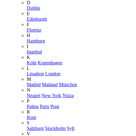
D
Dublin
E
Edinburgh
F
Florenz
H
Hamburg
I
Istanbul
K
Köln
Kopenhagen
L
Lissabon
London
M
Madrid
Mailand
München
N
Neapel
New York
Nizza
P
Palma
Paris
Prag
R
Rom
S
Salzburg
Stockholm
Sylt
V