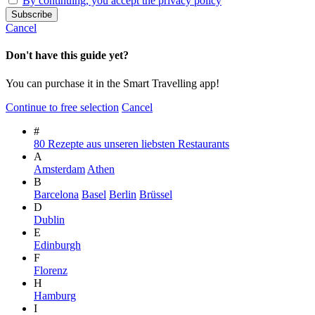
By continuing, you accept the privacy policy
Cancel
Don't have this guide yet?
You can purchase it in the Smart Travelling app!
Continue to free selection
Cancel
#
80 Rezepte aus unseren liebsten Restaurants
A
Amsterdam
Athen
B
Barcelona
Basel
Berlin
Brüssel
D
Dublin
E
Edinburgh
F
Florenz
H
Hamburg
I