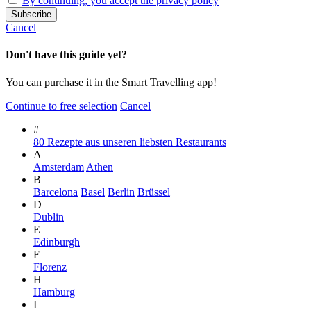
By continuing, you accept the privacy policy
Cancel
Don't have this guide yet?
You can purchase it in the Smart Travelling app!
Continue to free selection
Cancel
#
80 Rezepte aus unseren liebsten Restaurants
A
Amsterdam
Athen
B
Barcelona
Basel
Berlin
Brüssel
D
Dublin
E
Edinburgh
F
Florenz
H
Hamburg
I