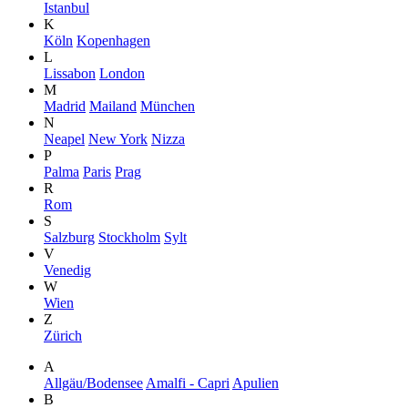
Istanbul
K
Köln
Kopenhagen
L
Lissabon
London
M
Madrid
Mailand
München
N
Neapel
New York
Nizza
P
Palma
Paris
Prag
R
Rom
S
Salzburg
Stockholm
Sylt
V
Venedig
W
Wien
Z
Zürich
A
Allgäu/Bodensee
Amalfi - Capri
Apulien
B