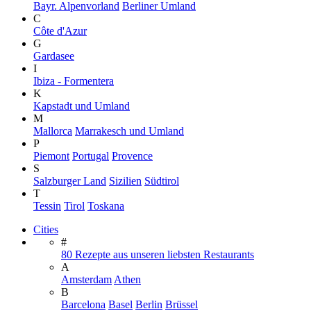
Bayr. Alpenvorland
Berliner Umland
C
Côte d'Azur
G
Gardasee
I
Ibiza - Formentera
K
Kapstadt und Umland
M
Mallorca
Marrakesch und Umland
P
Piemont
Portugal
Provence
S
Salzburger Land
Sizilien
Südtirol
T
Tessin
Tirol
Toskana
Cities
#
80 Rezepte aus unseren liebsten Restaurants
A
Amsterdam
Athen
B
Barcelona
Basel
Berlin
Brüssel