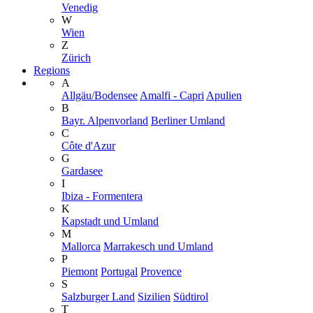
Venedig
W
Wien
Z
Zürich
Regions
A
Allgäu/Bodensee
Amalfi - Capri
Apulien
B
Bayr. Alpenvorland
Berliner Umland
C
Côte d'Azur
G
Gardasee
I
Ibiza - Formentera
K
Kapstadt und Umland
M
Mallorca
Marrakesch und Umland
P
Piemont
Portugal
Provence
S
Salzburger Land
Sizilien
Südtirol
T