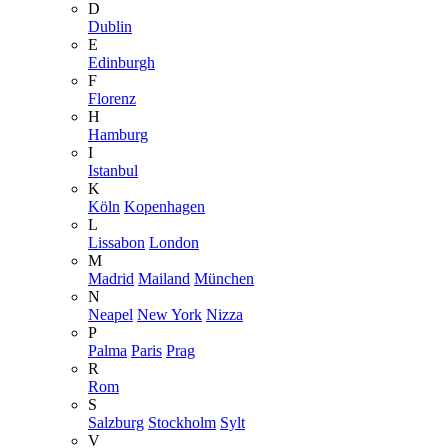
D
Dublin
E
Edinburgh
F
Florenz
H
Hamburg
I
Istanbul
K
Köln
Kopenhagen
L
Lissabon
London
M
Madrid
Mailand
München
N
Neapel
New York
Nizza
P
Palma
Paris
Prag
R
Rom
S
Salzburg
Stockholm
Sylt
V