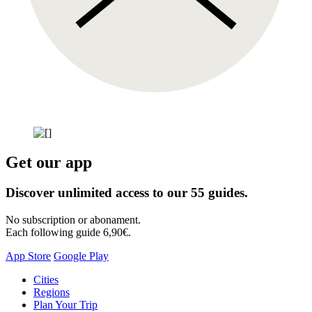
Get our app
Discover unlimited access to our 55 guides.
No subscription or abonament.
Each following guide 6,90€.
App Store
Google Play
Skip
Cities
to
Regions
content
Plan Your Trip