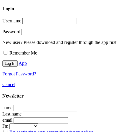
Login
Username
Password
New user? Please download and register through the app first.
Remember Me
App
Forgot Password?
Cancel
Newsletter
name
Last name
email
I'm