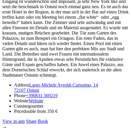
Eingang ist wunderschön und imposant, ja sehr New York like und
setzt die benchmark in Ostuni noch einmal ganz neu. Es ist auch das
erste Hotel in der Region, in der man sich in der Bar auf einen Drink
treffen kann oder ein Meeting bei einem „flat white“
oder „egg
benedict“ haben kann. Die Zimmer sind sehr aufwändig und mit
allen Finessen im Details und im Material ausgestattet. Es wurde mit
krassen, mutigen Brüchen gearbeitet. Die Tür zum Garten des
Palazzos, ist zum Beispiel ein Octagon. Ein roter Faden, das in
vielen Details und Ideen sich wieder findet. Einen Pool mit einen
Garten gibt es auch, man hat hier den perfekten Mix aus Stadt und
Land. Die Betreiber sind zwei Frauen mit internationalem
Hintergrund, die in Apulien etwas sehr Persönliches für exklusive
Gäste und Expats geschaffen haben. Ein Juwel eines Palazzo, aus
dem Dornröschen Schlaf erweckt, der sich malerisch an die alten
Stadtmauer Ostunis schmiegt.
Address
Largo Michele Ayroldi Carissimo, 14
72107 Ostuni
Phone
+390831 369219
Website
Website
Cuisine
gourmet
Price
double from 350 €
View in app
Share
Book
→