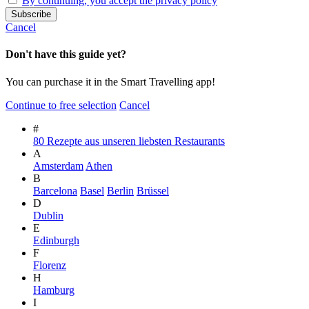
By continuing, you accept the privacy policy
Cancel
Don't have this guide yet?
You can purchase it in the Smart Travelling app!
Continue to free selection
Cancel
#
80 Rezepte aus unseren liebsten Restaurants
A
Amsterdam
Athen
B
Barcelona
Basel
Berlin
Brüssel
D
Dublin
E
Edinburgh
F
Florenz
H
Hamburg
I