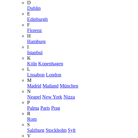
D
Dublin
E
Edinburgh
F
Florenz
H
Hamburg
I
Istanbul
K
Köln
Kopenhagen
L
Lissabon
London
M
Madrid
Mailand
München
N
Neapel
New York
Nizza
P
Palma
Paris
Prag
R
Rom
S
Salzburg
Stockholm
Sylt
V