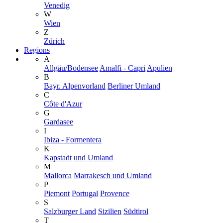
Venedig
W
Wien
Z
Zürich
Regions
A
Allgäu/Bodensee
Amalfi - Capri
Apulien
B
Bayr. Alpenvorland
Berliner Umland
C
Côte d'Azur
G
Gardasee
I
Ibiza - Formentera
K
Kapstadt und Umland
M
Mallorca
Marrakesch und Umland
P
Piemont
Portugal
Provence
S
Salzburger Land
Sizilien
Südtirol
T