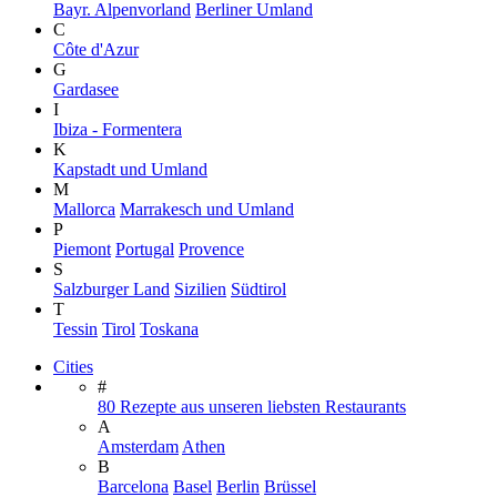
Bayr. Alpenvorland
Berliner Umland
C
Côte d'Azur
G
Gardasee
I
Ibiza - Formentera
K
Kapstadt und Umland
M
Mallorca
Marrakesch und Umland
P
Piemont
Portugal
Provence
S
Salzburger Land
Sizilien
Südtirol
T
Tessin
Tirol
Toskana
Cities
#
80 Rezepte aus unseren liebsten Restaurants
A
Amsterdam
Athen
B
Barcelona
Basel
Berlin
Brüssel