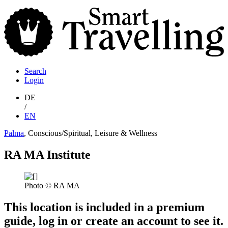
S
T
Search
Login
DE
/
EN
Palma
, Conscious/Spiritual, Leisure & Wellness
RA MA Institute
Photo © RA MA
This location is included in a premium
guide, log in or create an account to see it.