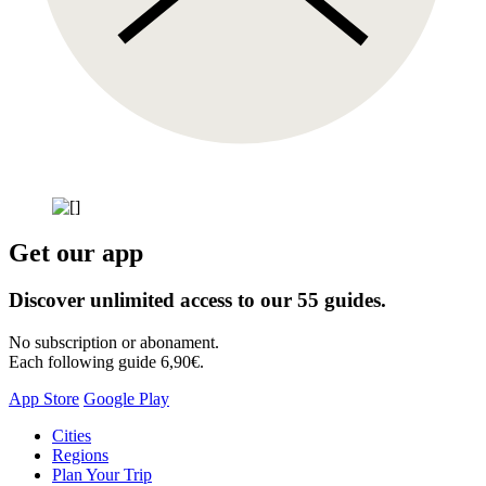
Get our app
Discover unlimited access to our 55 guides.
No subscription or abonament.
Each following guide 6,90€.
App Store
Google Play
Skip
Cities
to
Regions
content
Plan Your Trip