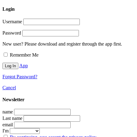
Login
Username
Password
New user? Please download and register through the app first.
Remember Me
App
Forgot Password?
Cancel
Newsletter
name
Last name
email
I'm