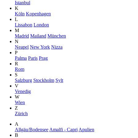
Istanbul
K
Köln
Kopenhagen
L
Lissabon
London
M
Madrid
Mailand
München
N
Neapel
New York
Nizza
P
Palma
Paris
Prag
R
Rom
S
Salzburg
Stockholm
Sylt
V
Venedig
W
Wien
Z
Zürich
A
Allgäu/Bodensee
Amalfi - Capri
Apulien
B