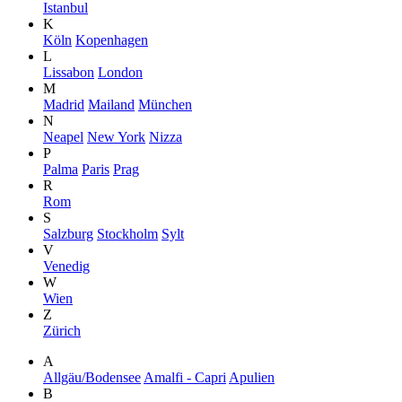
Istanbul
K
Köln
Kopenhagen
L
Lissabon
London
M
Madrid
Mailand
München
N
Neapel
New York
Nizza
P
Palma
Paris
Prag
R
Rom
S
Salzburg
Stockholm
Sylt
V
Venedig
W
Wien
Z
Zürich
A
Allgäu/Bodensee
Amalfi - Capri
Apulien
B