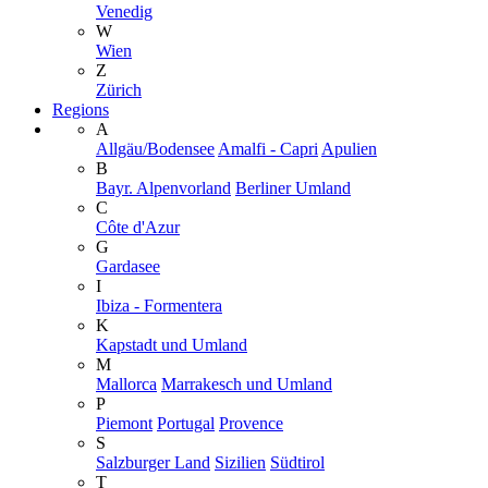
Venedig
W
Wien
Z
Zürich
Regions
A
Allgäu/Bodensee
Amalfi - Capri
Apulien
B
Bayr. Alpenvorland
Berliner Umland
C
Côte d'Azur
G
Gardasee
I
Ibiza - Formentera
K
Kapstadt und Umland
M
Mallorca
Marrakesch und Umland
P
Piemont
Portugal
Provence
S
Salzburger Land
Sizilien
Südtirol
T