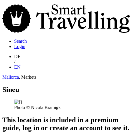
S
T
Search
Login
DE
/
EN
Mallorca
, Markets
Sineu
Photo © Nicola Bramigk
This location is included in a premium
guide, log in or create an account to see it.