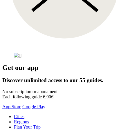
Get our app
Discover unlimited access to our 55 guides.
No subscription or abonament.
Each following guide 6,90€.
App Store
Google Play
Skip
Cities
to
Regions
content
Plan Your Trip