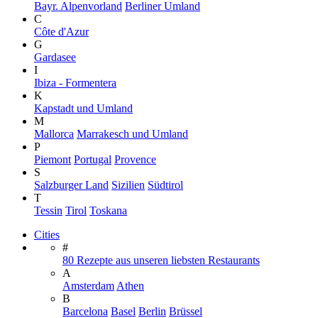
Bayr. Alpenvorland
Berliner Umland
C
Côte d'Azur
G
Gardasee
I
Ibiza - Formentera
K
Kapstadt und Umland
M
Mallorca
Marrakesch und Umland
P
Piemont
Portugal
Provence
S
Salzburger Land
Sizilien
Südtirol
T
Tessin
Tirol
Toskana
Cities
#
80 Rezepte aus unseren liebsten Restaurants
A
Amsterdam
Athen
B
Barcelona
Basel
Berlin
Brüssel