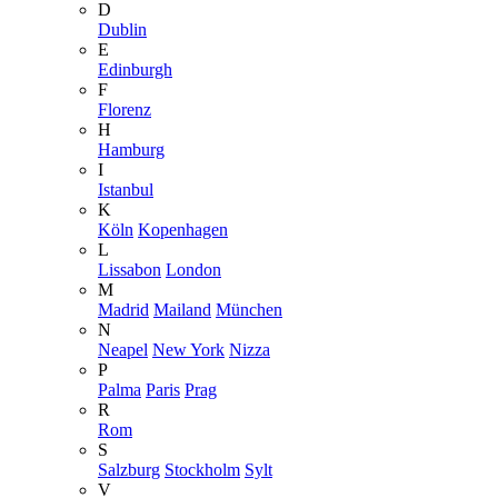
D
Dublin
E
Edinburgh
F
Florenz
H
Hamburg
I
Istanbul
K
Köln
Kopenhagen
L
Lissabon
London
M
Madrid
Mailand
München
N
Neapel
New York
Nizza
P
Palma
Paris
Prag
R
Rom
S
Salzburg
Stockholm
Sylt
V