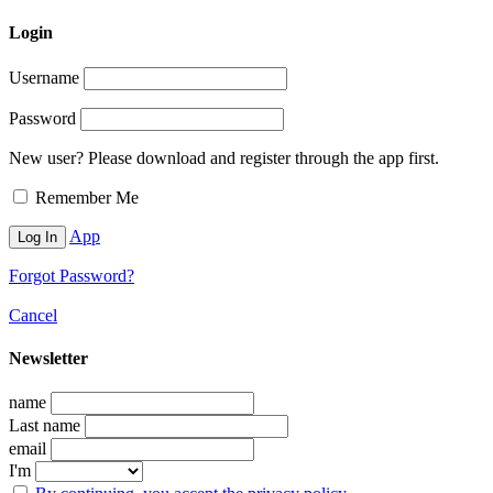
Login
Username
Password
New user? Please download and register through the app first.
Remember Me
App
Forgot Password?
Cancel
Newsletter
name
Last name
email
I'm