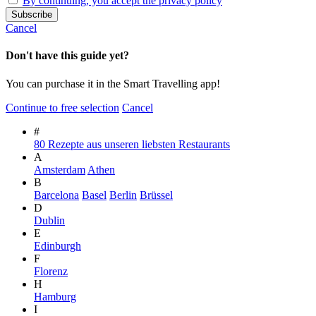
By continuing, you accept the privacy policy
Cancel
Don't have this guide yet?
You can purchase it in the Smart Travelling app!
Continue to free selection
Cancel
#
80 Rezepte aus unseren liebsten Restaurants
A
Amsterdam
Athen
B
Barcelona
Basel
Berlin
Brüssel
D
Dublin
E
Edinburgh
F
Florenz
H
Hamburg
I