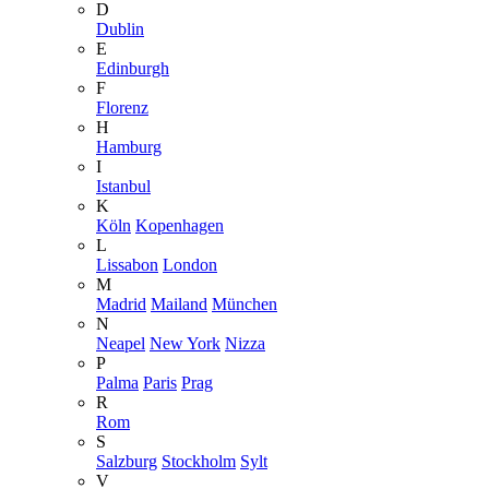
D
Dublin
E
Edinburgh
F
Florenz
H
Hamburg
I
Istanbul
K
Köln
Kopenhagen
L
Lissabon
London
M
Madrid
Mailand
München
N
Neapel
New York
Nizza
P
Palma
Paris
Prag
R
Rom
S
Salzburg
Stockholm
Sylt
V