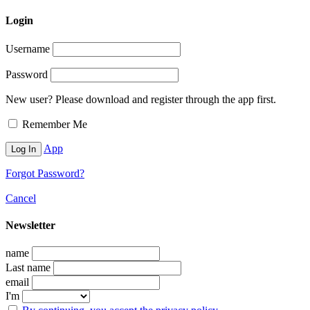
Login
Username
Password
New user? Please download and register through the app first.
Remember Me
App
Forgot Password?
Cancel
Newsletter
name
Last name
email
I'm