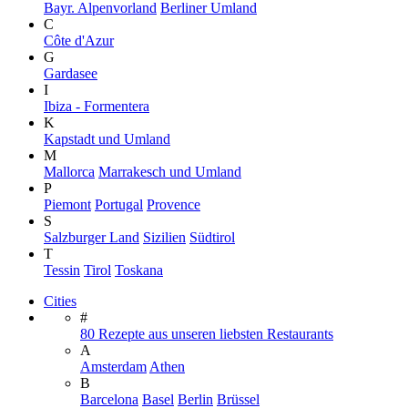
Bayr. Alpenvorland
Berliner Umland
C
Côte d'Azur
G
Gardasee
I
Ibiza - Formentera
K
Kapstadt und Umland
M
Mallorca
Marrakesch und Umland
P
Piemont
Portugal
Provence
S
Salzburger Land
Sizilien
Südtirol
T
Tessin
Tirol
Toskana
Cities
#
80 Rezepte aus unseren liebsten Restaurants
A
Amsterdam
Athen
B
Barcelona
Basel
Berlin
Brüssel