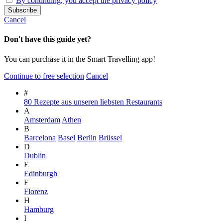
By continuing, you accept the privacy policy
Cancel
Don't have this guide yet?
You can purchase it in the Smart Travelling app!
Continue to free selection
Cancel
#
80 Rezepte aus unseren liebsten Restaurants
A
Amsterdam
Athen
B
Barcelona
Basel
Berlin
Brüssel
D
Dublin
E
Edinburgh
F
Florenz
H
Hamburg
I