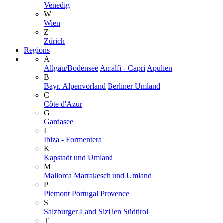
Venedig
W
Wien
Z
Zürich
Regions
A
Allgäu/Bodensee
Amalfi - Capri
Apulien
B
Bayr. Alpenvorland
Berliner Umland
C
Côte d'Azur
G
Gardasee
I
Ibiza - Formentera
K
Kapstadt und Umland
M
Mallorca
Marrakesch und Umland
P
Piemont
Portugal
Provence
S
Salzburger Land
Sizilien
Südtirol
T