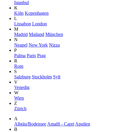
Istanbul
K
Köln
Kopenhagen
L
Lissabon
London
M
Madrid
Mailand
München
N
Neapel
New York
Nizza
P
Palma
Paris
Prag
R
Rom
S
Salzburg
Stockholm
Sylt
V
Venedig
W
Wien
Z
Zürich
A
Allgäu/Bodensee
Amalfi - Capri
Apulien
B