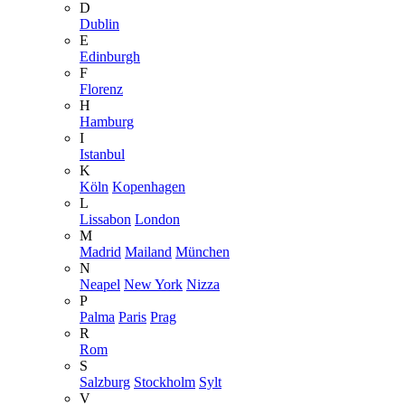
D
Dublin
E
Edinburgh
F
Florenz
H
Hamburg
I
Istanbul
K
Köln
Kopenhagen
L
Lissabon
London
M
Madrid
Mailand
München
N
Neapel
New York
Nizza
P
Palma
Paris
Prag
R
Rom
S
Salzburg
Stockholm
Sylt
V