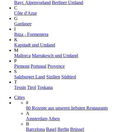
Bayr. Alpenvorland
Berliner Umland
C
Côte d'Azur
G
Gardasee
I
Ibiza - Formentera
K
Kapstadt und Umland
M
Mallorca
Marrakesch und Umland
P
Piemont
Portugal
Provence
S
Salzburger Land
Sizilien
Südtirol
T
Tessin
Tirol
Toskana
Cities
#
80 Rezepte aus unseren liebsten Restaurants
A
Amsterdam
Athen
B
Barcelona
Basel
Berlin
Brüssel