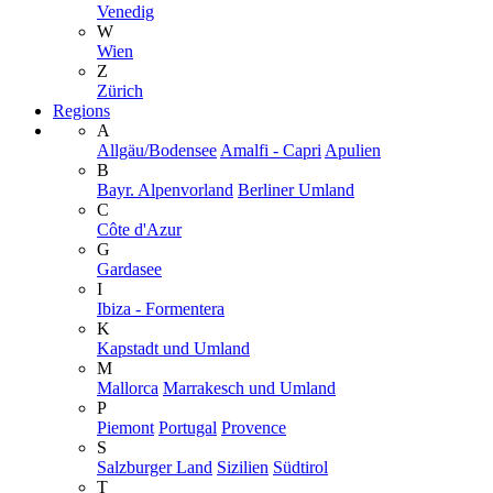
Venedig
W
Wien
Z
Zürich
Regions
A
Allgäu/Bodensee
Amalfi - Capri
Apulien
B
Bayr. Alpenvorland
Berliner Umland
C
Côte d'Azur
G
Gardasee
I
Ibiza - Formentera
K
Kapstadt und Umland
M
Mallorca
Marrakesch und Umland
P
Piemont
Portugal
Provence
S
Salzburger Land
Sizilien
Südtirol
T