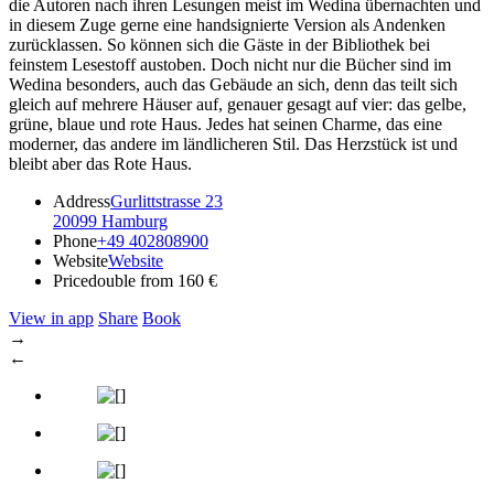
die Autoren nach ihren Lesungen meist im Wedina übernachten und
in diesem Zuge gerne eine handsignierte Version als Andenken
zurücklassen. So können sich die Gäste in der Bibliothek bei
feinstem Lesestoff austoben. Doch nicht nur die Bücher sind im
Wedina besonders, auch das Gebäude an sich, denn das teilt sich
gleich auf mehrere Häuser auf, genauer gesagt auf vier: das gelbe,
grüne, blaue und rote Haus. Jedes hat seinen Charme, das eine
moderner, das andere im ländlicheren Stil. Das Herzstück ist und
bleibt aber das Rote Haus.
Address
Gurlittstrasse 23
20099 Hamburg
Phone
+49 402808900
Website
Website
Price
double from 160 €
View in app
Share
Book
→
←