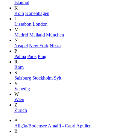
Istanbul
K
Köln
Kopenhagen
L
Lissabon
London
M
Madrid
Mailand
München
N
Neapel
New York
Nizza
P
Palma
Paris
Prag
R
Rom
S
Salzburg
Stockholm
Sylt
V
Venedig
W
Wien
Z
Zürich
A
Allgäu/Bodensee
Amalfi - Capri
Apulien
B