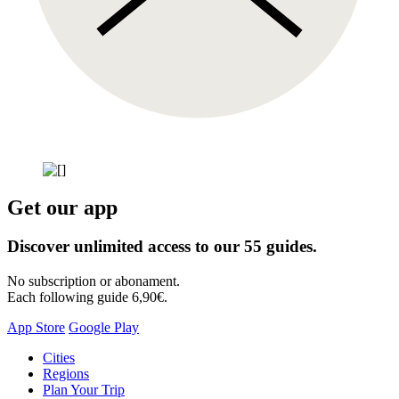
Get our app
Discover unlimited access to our 55 guides.
No subscription or abonament.
Each following guide 6,90€.
App Store
Google Play
Skip
Cities
to
Regions
content
Plan Your Trip