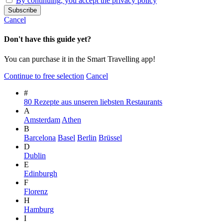
By continuing, you accept the privacy policy
Cancel
Don't have this guide yet?
You can purchase it in the Smart Travelling app!
Continue to free selection
Cancel
#
80 Rezepte aus unseren liebsten Restaurants
A
Amsterdam
Athen
B
Barcelona
Basel
Berlin
Brüssel
D
Dublin
E
Edinburgh
F
Florenz
H
Hamburg
I