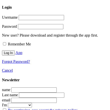
Login
Username
Password
New user? Please download and register through the app first.
Remember Me
App
Forgot Password?
Cancel
Newsletter
name
Last name
email
I'm